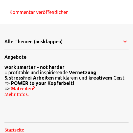
Kommentar veröffentlichen
K
o
m
Alle Themen (ausklappen)
m
e
Angebote
n
work smarter - not harder
t
= profitable und inspirierende
Vernetzung
a
&
stressfrei Arbeiten
mit klarem und
kreativem
Geist
=>
POWER to your Kopfarbeit!
r
=>
Mal reden?
e
Mehr Infos.
Startseite