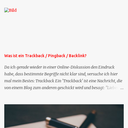
die selbe Zeit, zu der Sie die Mails das erste mal bestellt haben,
bekommen Sie kostenlos eine weitere Folge. Die Startsequenz ist 16
Mails lang, wird also etwa vier Monate vorhalten. Weitere
Mailangebote dieser Art sehen Sie auf meiner XING-Seite oder hier
oben rechts im Blog. Die Profilfragen werde ich mittelfristig aus
der normalen XING-Tipp-Mail entfernen, da ich sie so nur an einer
Stelle pflegen muss.
Was ist ein Trackback / Pingback / Backlink?
Da ich gerade wieder in einer Online-Diskussion den Eindruck
habe, dass bestimmte Begriffe nicht klar sind, versuche ich hier
mal mein Bestes: Trackback Ein 'Trackback' ist eine Nachricht, die
von einem Blog zum anderen geschickt wird und besagt: "Lieber
Blogeintrag, ich habe einen Kommentar zu dir geschrieben, aber
nicht bei dir in den Kommentaren sondern in meinem Blog. Bitte
vermerke das doch, damit deine Leser auch mal vorbeischauen,
was ich zu deinem Inhalt zu sagen hatte." Diese
Nachrichtenfunktion wird 'angestoßen' in dem 'mein' Blog an die