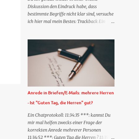
Diskussion den Eindruck habe, dass
bestimmte Begriffe nicht klar sind, versuche
ich hier mal mein Bestes: Trackback Ein
'Trackback' ist eine Nachricht, die von einem
Blog zum anderen geschickt wird und
besagt: "Lieber Blogeintrag, ich habe einen
Kommentar zu dir geschrieben, aber nicht
bei dir in den Kommentaren sondern in
meinem Blog. Bitte vermerke das doch,
damit deine Leser auch mal vorbeischauen,
was ich zu deinem Inhalt zu sagen hatte."
Diese Nachrichtenfunktion wird
Anrede in Briefen/E-Mails: mehrere Herren
'angestoßen' in dem 'mein' Blog an die
- Ist "Guten Tag, die Herren" gut?
'TrackbackURL' des Anderen einen 'Ping'
schickt, d.h. ein paar Parameter übergibt
Ein Chatprotokoll: 11:34:35 ***: kannst Du
(URL meines Eintrags, Kurzzitat meines
mir mal helfen zwecks einer Frage der
Beitrags). Praktisch muss man nichts
korrekten Anrede mehrerer Personen
Anderes tun, als die TrackbackURL beim
11:34:52 ***: Guten Tag die Herren ? 11:35:07