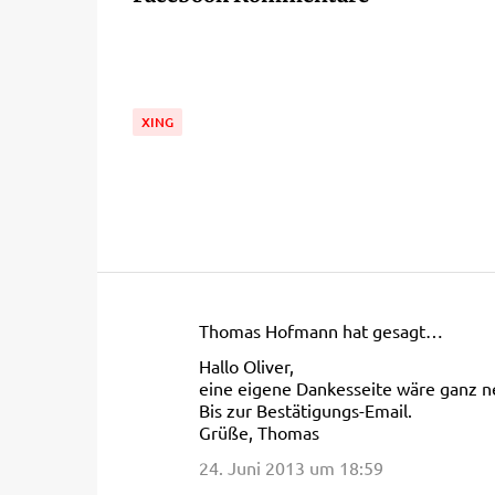
XING
Thomas Hofmann hat gesagt…
K
Hallo Oliver,
o
eine eigene Dankesseite wäre ganz ne
m
Bis zur Bestätigungs-Email.
Grüße, Thomas
m
e
24. Juni 2013 um 18:59