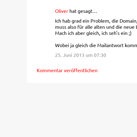
n
t
Oliver
hat gesagt…
a
Ich hab grad ein Problem, die Domain
r
muss also für alle alten und die neue
Mach ich aber gleich, ich seh's ein ;)
e
Wobei ja gleich die Mailantwort komme
25. Juni 2013 um 07:30
Kommentar veröffentlichen