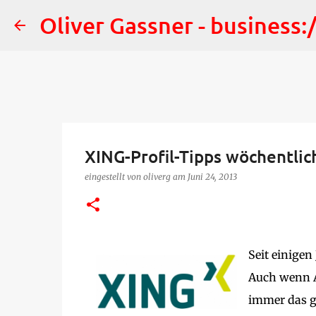
Oliver Gassner - business
XING-Profil-Tipps wöchentlic
eingestellt von
oliverg
am
Juni 24, 2013
Seit einigen
Auch wenn Ak
immer das ge