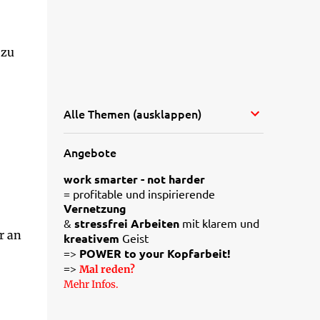
 zu
Alle Themen (ausklappen)
Angebote
work smarter - not harder
= profitable und inspirierende
Vernetzung
&
stressfrei Arbeiten
mit klarem und
r an
kreativem
Geist
=>
POWER to your Kopfarbeit!
=>
Mal reden?
Mehr Infos.