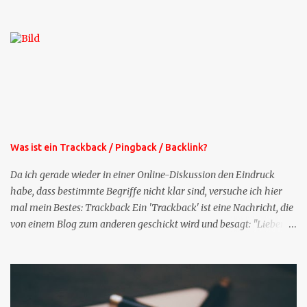
die Profil-Fragen zu XING als eigene Mailsequenz: Jede Woche um
die selbe Zeit, zu der Sie die Mails das erste mal bestellt haben,
bekommen Sie kostenlos eine weitere Folge. Die Startsequenz ist 16
Mails lang, wird also etwa vier Monate vorhalten. Weitere
Mailangebote dieser Art sehen Sie auf meiner XING-Seite oder hier
oben rechts im Blog. Die Profilfragen werde ich mittelfristig aus
der normalen XING-Tipp-Mail entfernen, da ich sie so nur an einer
Stelle pflegen muss.
Was ist ein Trackback / Pingback / Backlink?
Da ich gerade wieder in einer Online-Diskussion den Eindruck
habe, dass bestimmte Begriffe nicht klar sind, versuche ich hier
mal mein Bestes: Trackback Ein 'Trackback' ist eine Nachricht, die
von einem Blog zum anderen geschickt wird und besagt: "Lieber
Blogeintrag, ich habe einen Kommentar zu dir geschrieben, aber
nicht bei dir in den Kommentaren sondern in meinem Blog. Bitte
vermerke das doch, damit deine Leser auch mal vorbeischauen,
was ich zu deinem Inhalt zu sagen hatte." Diese
Nachrichtenfunktion wird 'angestoßen' in dem 'mein' Blog an die