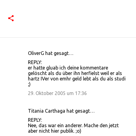
OliverG hat gesagt…
K
REPLY:
o
er hatte gluab ich deine kommentare
gelöscht als du über ihn herfielst weil er als
m
hartz IVer von emhr geld lebt als du als studi
m
;)
e
29. Oktober 2005 um 17:36
n
t
Titania Carthaga hat gesagt…
a
REPLY:
r
Nee, das war ein anderer. Mache den jetzt
aber nicht hier publik. ;o)
e