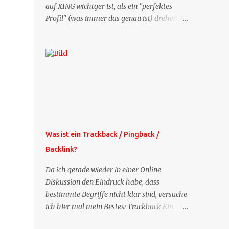
auf XING wichtger ist, als ein "perfektes
Profil" (was immer das genau ist) drehen
sich doch viele Fragen, die ich zu XING
bekomme, um dieses Thema. Deshalb gibt
es jetzt die Profil-Fragen zu XING als eigene
Mailsequenz: Jede Woche um die selbe Zeit,
zu der Sie die Mails das erste mal bestellt
haben, bekommen Sie kostenlos eine
weitere Folge. Die Startsequenz ist 16 Mails
lang, wird also etwa vier Monate vorhalten.
Weitere Mailangebote dieser Art sehen Sie
Was ist ein Trackback / Pingback /
auf meiner XING-Seite oder hier oben rechts
Backlink?
im Blog. Die Profilfragen werde ich
mittelfristig aus der normalen XING-Tipp-
Da ich gerade wieder in einer Online-
Mail entfernen, da ich sie so nur an einer
Diskussion den Eindruck habe, dass
Stelle pflegen muss.
bestimmte Begriffe nicht klar sind, versuche
ich hier mal mein Bestes: Trackback Ein
'Trackback' ist eine Nachricht, die von einem