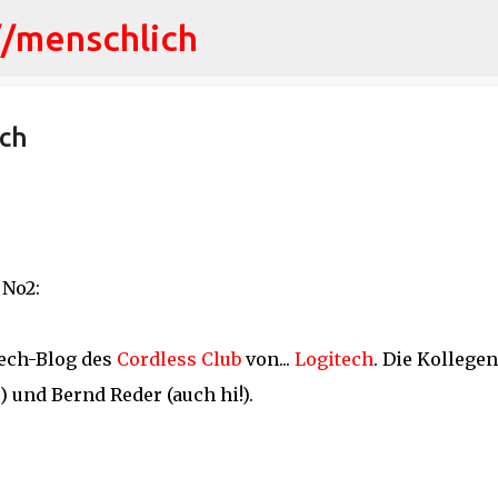
//menschlich
Direkt zum Hauptbereich
ech
No2:
ech-Blog des
Cordless Club
von...
Logitech
. Die Kollegen
 und Bernd Reder (auch hi!).