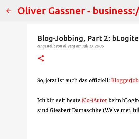
Oliver Gassner - business:
Blog-Jobbing, Part 2: bLogit
eingestellt von
oliverg
am
Juli 13, 2005
So, jetzt ist auch das offiziell:
BloggerJob
Ich bin seit heute
(Co-)Autor
beim bLogit
sind Giesbert Damaschke (We've met, hi!)