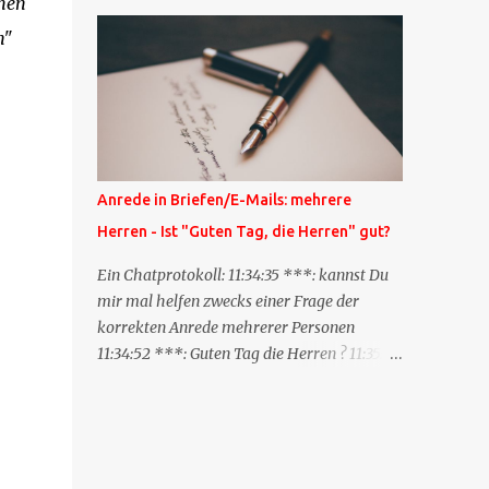
emen
Blog zum anderen geschickt wird und
besagt: "Lieber Blogeintrag, ich habe einen
n"
Kommentar zu dir geschrieben, aber nicht
bei dir in den Kommentaren sondern in
meinem Blog. Bitte vermerke das doch,
damit deine Leser auch mal vorbeischauen,
was ich zu deinem Inhalt zu sagen hatte."
Diese Nachrichtenfunktion wird
Anrede in Briefen/E-Mails: mehrere
'angestoßen' in dem 'mein' Blog an die
Herren - Ist "Guten Tag, die Herren" gut?
'TrackbackURL' des Anderen einen 'Ping'
schickt, d.h. ein paar Parameter übergibt
Ein Chatprotokoll: 11:34:35 ***: kannst Du
(URL meines Eintrags, Kurzzitat meines
mir mal helfen zwecks einer Frage der
Beitrags). Praktisch muss man nichts
korrekten Anrede mehrerer Personen
Anderes tun, als die TrackbackURL beim
11:34:52 ***: Guten Tag die Herren ? 11:35:07
Schreiben meines Beitrags in ein bestimmtes
***: Sehr geehrte Herren, 11:35:26 ***: Sehr
Feld in meinem 'Blog-Redaktionssystem'
geehrter Herr X, Herr Y, Herr Z, ? 11:37:38
einzufügen. Trackbacks und TrackbackURLs
OliverG: hm 11:37:49 OliverG: Im Brief?
sind heute recht selten. Das Trackback-
11:37:51 ***: ah, guten Morgen 11:37:56 ***:
Verfahren wurde wei...
ja, Email 11:38:19 ***: ist nicht 150% formal