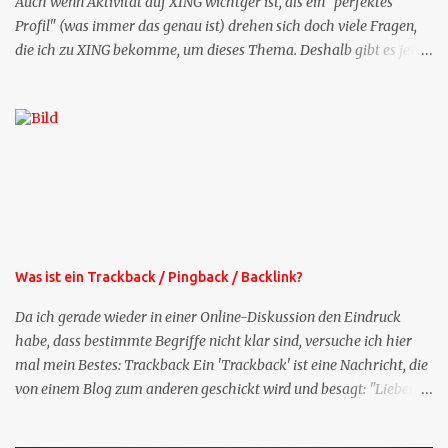
Auch wenn Aktivität auf XING wichtger ist, als ein "perfektes
Profil" (was immer das genau ist) drehen sich doch viele Fragen,
die ich zu XING bekomme, um dieses Thema. Deshalb gibt es jetzt
die Profil-Fragen zu XING als eigene Mailsequenz: Jede Woche um
die selbe Zeit, zu der Sie die Mails das erste mal bestellt haben,
bekommen Sie kostenlos eine weitere Folge. Die Startsequenz ist 16
Mails lang, wird also etwa vier Monate vorhalten. Weitere
Mailangebote dieser Art sehen Sie auf meiner XING-Seite oder hier
oben rechts im Blog. Die Profilfragen werde ich mittelfristig aus
der normalen XING-Tipp-Mail entfernen, da ich sie so nur an einer
Stelle pflegen muss.
Was ist ein Trackback / Pingback / Backlink?
Da ich gerade wieder in einer Online-Diskussion den Eindruck
habe, dass bestimmte Begriffe nicht klar sind, versuche ich hier
mal mein Bestes: Trackback Ein 'Trackback' ist eine Nachricht, die
von einem Blog zum anderen geschickt wird und besagt: "Lieber
Blogeintrag, ich habe einen Kommentar zu dir geschrieben, aber
nicht bei dir in den Kommentaren sondern in meinem Blog. Bitte