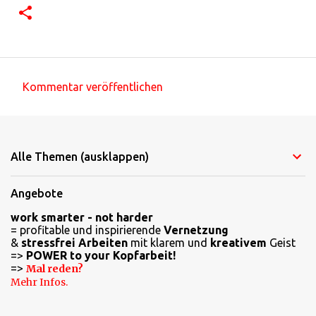
Kommentar veröffentlichen
K
o
m
Alle Themen (ausklappen)
m
e
Angebote
n
work smarter - not harder
t
= profitable und inspirierende
Vernetzung
a
&
stressfrei Arbeiten
mit klarem und
kreativem
Geist
=>
POWER to your Kopfarbeit!
r
=>
Mal reden?
e
Mehr Infos.