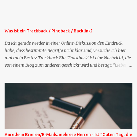
oben rechts im Blog. Die Profilfragen werde ich mittelfristig aus
der normalen XING-Tipp-Mail entfernen, da ich sie so nur an einer
Stelle pflegen muss.
Was ist ein Trackback / Pingback / Backlink?
Da ich gerade wieder in einer Online-Diskussion den Eindruck
habe, dass bestimmte Begriffe nicht klar sind, versuche ich hier
mal mein Bestes: Trackback Ein 'Trackback' ist eine Nachricht, die
von einem Blog zum anderen geschickt wird und besagt: "Lieber
Blogeintrag, ich habe einen Kommentar zu dir geschrieben, aber
nicht bei dir in den Kommentaren sondern in meinem Blog. Bitte
vermerke das doch, damit deine Leser auch mal vorbeischauen,
was ich zu deinem Inhalt zu sagen hatte." Diese
Nachrichtenfunktion wird 'angestoßen' in dem 'mein' Blog an die
'TrackbackURL' des Anderen einen 'Ping' schickt, d.h. ein paar
Parameter übergibt (URL meines Eintrags, Kurzzitat meines
Beitrags). Praktisch muss man nichts Anderes tun, als die
TrackbackURL beim Schreiben meines Beitrags in ein bestimmtes
Anrede in Briefen/E-Mails: mehrere Herren - Ist "Guten Tag, die