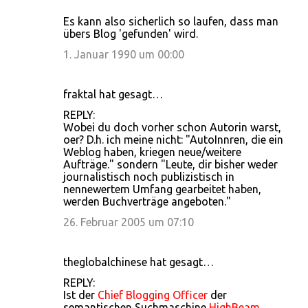
e
Es kann also sicherlich so laufen, dass man
übers Blog 'gefunden' wird.
1. Januar 1990 um 00:00
fraktal hat gesagt…
REPLY:
Wobei du doch vorher schon Autorin warst,
oer? D.h. ich meine nicht: "AutoInnren, die ein
Weblog haben, kriegen neue/weitere
Aufträge." sondern "Leute, dir bisher weder
journalistisch noch publizistisch in
nennewertem Umfang gearbeitet haben,
werden Buchverträge angeboten."
26. Februar 2005 um 07:10
theglobalchinese hat gesagt…
REPLY:
Ist der
Chief Blogging Officer
der
semantischen Suchmaschine
HighBeam