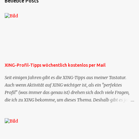
Beliebte Posts
XING-Profil-Tipps wöchentlich kostenlos per Mail
Seit einigen Jahren gibt es die XING-Tipps aus meiner Tastatur.
Auch wenn Aktivität auf XING wichtger ist, als ein "perfektes
Profil" (was immer das genau ist) drehen sich doch viele Fragen,
die ich zu XING bekomme, um dieses Thema. Deshalb gibt es jetzt
die Profil-Fragen zu XING als eigene Mailsequenz: Jede Woche um
die selbe Zeit, zu der Sie die Mails das erste mal bestellt haben,
bekommen Sie kostenlos eine weitere Folge. Die Startsequenz ist 16
Mails lang, wird also etwa vier Monate vorhalten. Weitere
Mailangebote dieser Art sehen Sie auf meiner XING-Seite oder hier