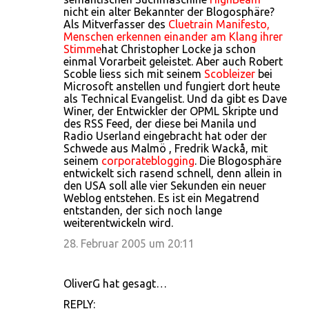
nicht ein alter Bekannter der Blogosphäre?
Als Mitverfasser des
Cluetrain Manifesto,
Menschen erkennen einander am Klang ihrer
Stimme
hat Christopher Locke ja schon
einmal Vorarbeit geleistet. Aber auch Robert
Scoble liess sich mit seinem
Scobleizer
bei
Microsoft anstellen und fungiert dort heute
als Technical Evangelist. Und da gibt es Dave
Winer, der Entwickler der OPML Skripte und
des RSS Feed, der diese bei Manila und
Radio Userland eingebracht hat oder der
Schwede aus Malmö , Fredrik Wackå, mit
seinem
corporateblogging
. Die Blogosphäre
entwickelt sich rasend schnell, denn allein in
den USA soll alle vier Sekunden ein neuer
Weblog entstehen. Es ist ein Megatrend
entstanden, der sich noch lange
weiterentwickeln wird.
28. Februar 2005 um 20:11
OliverG hat gesagt…
REPLY: