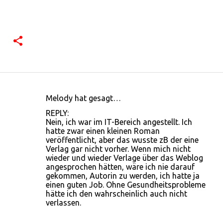
Melody hat gesagt…
K
REPLY:
o
Nein, ich war im IT-Bereich angestellt. Ich
hatte zwar einen kleinen Roman
m
veröffentlicht, aber das wusste zB der eine
m
Verlag gar nicht vorher. Wenn mich nicht
wieder und wieder Verlage über das Weblog
e
angesprochen hätten, wäre ich nie darauf
n
gekommen, Autorin zu werden, ich hatte ja
einen guten Job. Ohne Gesundheitsprobleme
t
hätte ich den wahrscheinlich auch nicht
a
verlassen.
r