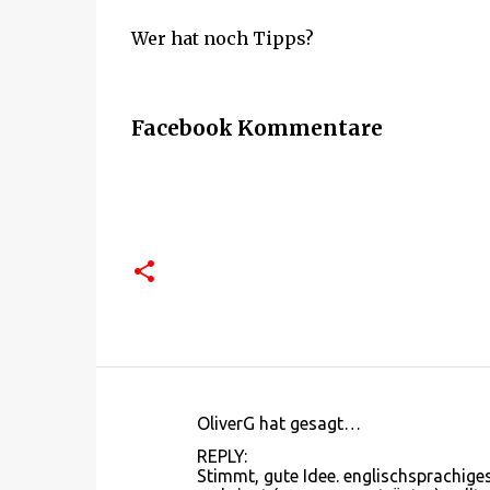
Wer hat noch Tipps?
Facebook Kommentare
OliverG hat gesagt…
K
REPLY:
o
Stimmt, gute Idee. englischsprachige