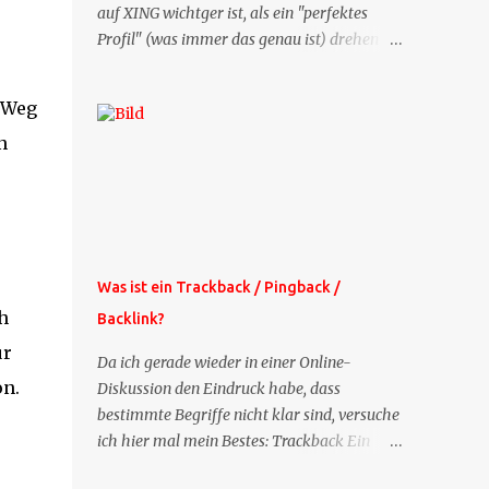
auf XING wichtger ist, als ein "perfektes
Profil" (was immer das genau ist) drehen
sich doch viele Fragen, die ich zu XING
bekomme, um dieses Thema. Deshalb gibt
 Weg
es jetzt die Profil-Fragen zu XING als eigene
n
Mailsequenz: Jede Woche um die selbe Zeit,
zu der Sie die Mails das erste mal bestellt
haben, bekommen Sie kostenlos eine
weitere Folge. Die Startsequenz ist 16 Mails
lang, wird also etwa vier Monate vorhalten.
Weitere Mailangebote dieser Art sehen Sie
Was ist ein Trackback / Pingback /
auf meiner XING-Seite oder hier oben rechts
h
Backlink?
im Blog. Die Profilfragen werde ich
ur
mittelfristig aus der normalen XING-Tipp-
Da ich gerade wieder in einer Online-
Mail entfernen, da ich sie so nur an einer
on.
Diskussion den Eindruck habe, dass
Stelle pflegen muss.
bestimmte Begriffe nicht klar sind, versuche
ich hier mal mein Bestes: Trackback Ein
'Trackback' ist eine Nachricht, die von einem