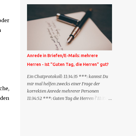
Blog zum anderen geschickt wird und
besagt: "Lieber Blogeintrag, ich habe einen
Kommentar zu dir geschrieben, aber nicht
oder
bei dir in den Kommentaren sondern in
n
meinem Blog. Bitte vermerke das doch,
damit deine Leser auch mal vorbeischauen,
was ich zu deinem Inhalt zu sagen hatte."
Diese Nachrichtenfunktion wird
Anrede in Briefen/E-Mails: mehrere
'angestoßen' in dem 'mein' Blog an die
Herren - Ist "Guten Tag, die Herren" gut?
'TrackbackURL' des Anderen einen 'Ping'
schickt, d.h. ein paar Parameter übergibt
Ein Chatprotokoll: 11:34:35 ***: kannst Du
(URL meines Eintrags, Kurzzitat meines
mir mal helfen zwecks einer Frage der
che,
Beitrags). Praktisch muss man nichts
korrekten Anrede mehrerer Personen
Anderes tun, als die TrackbackURL beim
 den
11:34:52 ***: Guten Tag die Herren ? 11:35:07
Schreiben meines Beitrags in ein bestimmtes
***: Sehr geehrte Herren, 11:35:26 ***: Sehr
Feld in meinem 'Blog-Redaktionssystem'
geehrter Herr X, Herr Y, Herr Z, ? 11:37:38
einzufügen. Trackbacks und TrackbackURLs
OliverG: hm 11:37:49 OliverG: Im Brief?
sind heute recht selten. Das Trackback-
11:37:51 ***: ah, guten Morgen 11:37:56 ***:
Verfahren wurde wei...
ja, Email 11:38:19 ***: ist nicht 150% formal