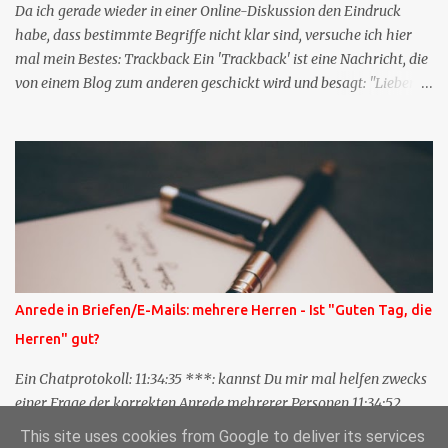
Da ich gerade wieder in einer Online-Diskussion den Eindruck
habe, dass bestimmte Begriffe nicht klar sind, versuche ich hier
mal mein Bestes: Trackback Ein 'Trackback' ist eine Nachricht, die
von einem Blog zum anderen geschickt wird und besagt: "Lieber
Blogeintrag, ich habe einen Kommentar zu dir geschrieben, aber
nicht bei dir in den Kommentaren sondern in meinem Blog. Bitte
vermerke das doch, damit deine Leser auch mal vorbeischauen,
was ich zu deinem Inhalt zu sagen hatte." Diese
Nachrichtenfunktion wird 'angestoßen' in dem 'mein' Blog an die
'TrackbackURL' des Anderen einen 'Ping' schickt, d.h. ein paar
Parameter übergibt (URL meines Eintrags, Kurzzitat meines
Beitrags). Praktisch muss man nichts Anderes tun, als die
TrackbackURL beim Schreiben meines Beitrags in ein bestimmtes
Anrede in Briefen/E-Mails: mehrere Herren - Ist "Guten Tag, die
Feld in meinem 'Blog-Redaktionssystem' einzufügen. Trackbacks
Herren" gut?
und TrackbackURLs sind heute recht selten. Das Trackback-
Verfahren wurde wei...
Ein Chatprotokoll: 11:34:35 ***: kannst Du mir mal helfen zwecks
einer Frage der korrekten Anrede mehrerer Personen 11:34:52
***: Guten Tag die Herren ? 11:35:07 ***: Sehr geehrte Herren,
This site uses cookies from Google to deliver its services