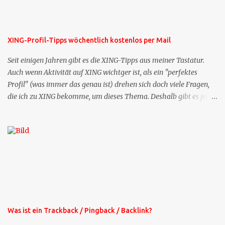
XING-Profil-Tipps wöchentlich kostenlos per Mail
Seit einigen Jahren gibt es die XING-Tipps aus meiner Tastatur.
Auch wenn Aktivität auf XING wichtger ist, als ein "perfektes
Profil" (was immer das genau ist) drehen sich doch viele Fragen,
die ich zu XING bekomme, um dieses Thema. Deshalb gibt es jetzt
die Profil-Fragen zu XING als eigene Mailsequenz: Jede Woche um
die selbe Zeit, zu der Sie die Mails das erste mal bestellt haben,
bekommen Sie kostenlos eine weitere Folge. Die Startsequenz ist 16
Mails lang, wird also etwa vier Monate vorhalten. Weitere
Mailangebote dieser Art sehen Sie auf meiner XING-Seite oder hier
oben rechts im Blog. Die Profilfragen werde ich mittelfristig aus
der normalen XING-Tipp-Mail entfernen, da ich sie so nur an einer
Stelle pflegen muss.
Was ist ein Trackback / Pingback / Backlink?