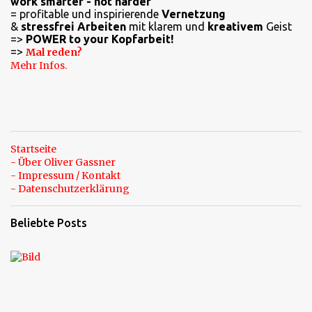
work smarter - not harder
t
= profitable und inspirierende
Vernetzung
a
&
stressfrei Arbeiten
mit klarem und
kreativem
Geist
=>
POWER to your Kopfarbeit!
r
=>
Mal reden?
e
Mehr Infos.
Startseite
- Über Oliver Gassner
- Impressum / Kontakt
- Datenschutzerklärung
Beliebte Posts