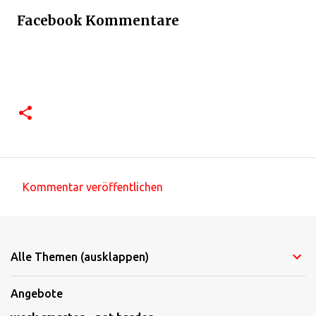
Facebook Kommentare
Kommentar veröffentlichen
K
o
m
Alle Themen (ausklappen)
m
e
Angebote
n