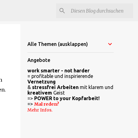
Alle Themen (ausklappen)
Angebote
work smarter - not harder
= profitable und inspirierende
n
Vernetzung
&
stressfrei Arbeiten
mit klarem und
en.
kreativem
Geist
=>
POWER to your Kopfarbeit!
=>
Mal reden?
Mehr Infos.