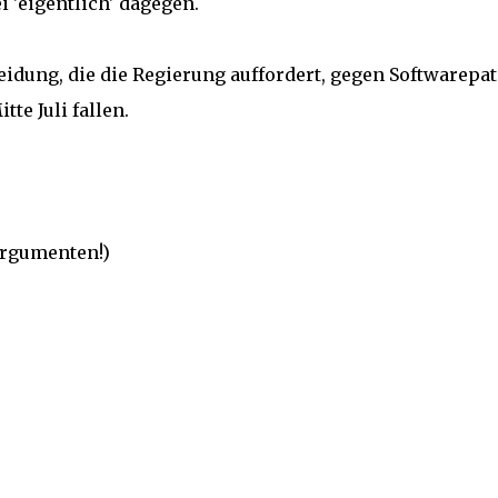
 'eigentlich' dagegen.
eidung, die die Regierung auffordert, gegen Softwarepa
te Juli fallen.
Argumenten!)