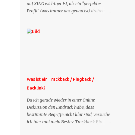
auf XING wichtger ist, als ein "perfektes
Profil" (was immer das genau ist) drehen
sich doch viele Fragen, die ich zu XING
bekomme, um dieses Thema. Deshalb gibt
es jetzt die Profil-Fragen zu XING als eigene
Mailsequenz: Jede Woche um die selbe Zeit,
zu der Sie die Mails das erste mal bestellt
haben, bekommen Sie kostenlos eine
weitere Folge. Die Startsequenz ist 16 Mails
lang, wird also etwa vier Monate vorhalten.
Weitere Mailangebote dieser Art sehen Sie
Was ist ein Trackback / Pingback /
auf meiner XING-Seite oder hier oben rechts
Backlink?
im Blog. Die Profilfragen werde ich
mittelfristig aus der normalen XING-Tipp-
Da ich gerade wieder in einer Online-
Mail entfernen, da ich sie so nur an einer
Diskussion den Eindruck habe, dass
Stelle pflegen muss.
bestimmte Begriffe nicht klar sind, versuche
ich hier mal mein Bestes: Trackback Ein
'Trackback' ist eine Nachricht, die von einem