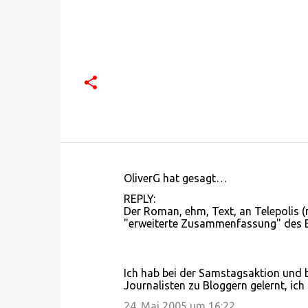
OliverG hat gesagt…
K
REPLY:
o
Der Roman, ehm, Text, an Telepolis (m
"erweiterte Zusammenfassung" des Bl
m
m
e
Ich hab bei der Samstagsaktion und 
n
Journalisten zu Bloggern gelernt, i
t
24. Mai 2005 um 16:22