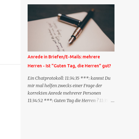
Blog zum anderen geschickt wird und
besagt: "Lieber Blogeintrag, ich habe einen
Kommentar zu dir geschrieben, aber nicht
bei dir in den Kommentaren sondern in
meinem Blog. Bitte vermerke das doch,
damit deine Leser auch mal vorbeischauen,
was ich zu deinem Inhalt zu sagen hatte."
Diese Nachrichtenfunktion wird
Anrede in Briefen/E-Mails: mehrere
'angestoßen' in dem 'mein' Blog an die
Herren - Ist "Guten Tag, die Herren" gut?
'TrackbackURL' des Anderen einen 'Ping'
schickt, d.h. ein paar Parameter übergibt
Ein Chatprotokoll: 11:34:35 ***: kannst Du
(URL meines Eintrags, Kurzzitat meines
mir mal helfen zwecks einer Frage der
Beitrags). Praktisch muss man nichts
korrekten Anrede mehrerer Personen
Anderes tun, als die TrackbackURL beim
11:34:52 ***: Guten Tag die Herren ? 11:35:07
Schreiben meines Beitrags in ein bestimmtes
***: Sehr geehrte Herren, 11:35:26 ***: Sehr
Feld in meinem 'Blog-Redaktionssystem'
geehrter Herr X, Herr Y, Herr Z, ? 11:37:38
einzufügen. Trackbacks und TrackbackURLs
OliverG: hm 11:37:49 OliverG: Im Brief?
sind heute recht selten. Das Trackback-
11:37:51 ***: ah, guten Morgen 11:37:56 ***:
Verfahren wurde wei...
ja, Email 11:38:19 ***: ist nicht 150% formal