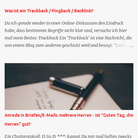
Stelle pflegen muss.
Was ist ein Trackback / Pingback / Backlink?
Da ich gerade wieder in einer Online-Diskussion den Eindruck
habe, dass bestimmte Begriffe nicht klar sind, versuche ich hier
mal mein Bestes: Trackback Ein 'Trackback' ist eine Nachricht, die
von einem Blog zum anderen geschickt wird und besagt: "Lieber
Blogeintrag, ich habe einen Kommentar zu dir geschrieben, aber
nicht bei dir in den Kommentaren sondern in meinem Blog. Bitte
vermerke das doch, damit deine Leser auch mal vorbeischauen,
was ich zu deinem Inhalt zu sagen hatte." Diese
Nachrichtenfunktion wird 'angestoßen' in dem 'mein' Blog an die
'TrackbackURL' des Anderen einen 'Ping' schickt, d.h. ein paar
Parameter übergibt (URL meines Eintrags, Kurzzitat meines
Beitrags). Praktisch muss man nichts Anderes tun, als die
TrackbackURL beim Schreiben meines Beitrags in ein bestimmtes
Anrede in Briefen/E-Mails: mehrere Herren - Ist "Guten Tag, die
Feld in meinem 'Blog-Redaktionssystem' einzufügen. Trackbacks
Herren" gut?
und TrackbackURLs sind heute recht selten. Das Trackback-
Verfahren wurde wei...
Ein Chatprotokoll: 11:34:35 ***: kannst Du mir mal helfen zwecks