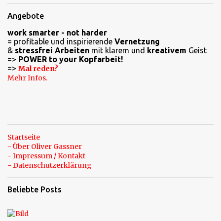
e
Angebote
n
work smarter - not harder
t
= profitable und inspirierende
Vernetzung
a
&
stressfrei Arbeiten
mit klarem und
kreativem
Geist
=>
POWER to your Kopfarbeit!
r
=>
Mal reden?
e
Mehr Infos.
Startseite
- Über Oliver Gassner
- Impressum / Kontakt
- Datenschutzerklärung
Beliebte Posts