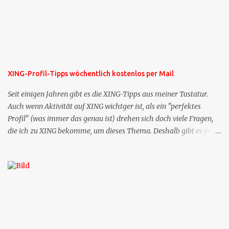
XING-Profil-Tipps wöchentlich kostenlos per Mail
Seit einigen Jahren gibt es die XING-Tipps aus meiner Tastatur.
Auch wenn Aktivität auf XING wichtger ist, als ein "perfektes
Profil" (was immer das genau ist) drehen sich doch viele Fragen,
die ich zu XING bekomme, um dieses Thema. Deshalb gibt es jetzt
die Profil-Fragen zu XING als eigene Mailsequenz: Jede Woche um
die selbe Zeit, zu der Sie die Mails das erste mal bestellt haben,
bekommen Sie kostenlos eine weitere Folge. Die Startsequenz ist 16
Mails lang, wird also etwa vier Monate vorhalten. Weitere
Mailangebote dieser Art sehen Sie auf meiner XING-Seite oder hier
oben rechts im Blog. Die Profilfragen werde ich mittelfristig aus
der normalen XING-Tipp-Mail entfernen, da ich sie so nur an einer