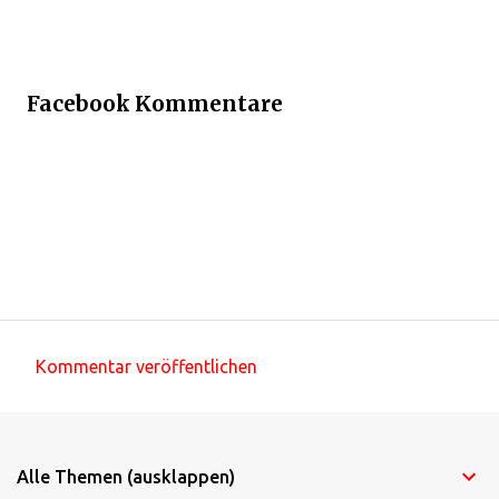
Facebook Kommentare
Kommentar veröffentlichen
K
o
m
Alle Themen (ausklappen)
m