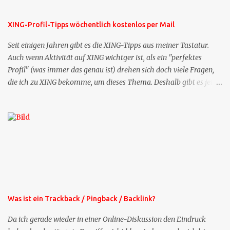
XING-Profil-Tipps wöchentlich kostenlos per Mail
Seit einigen Jahren gibt es die XING-Tipps aus meiner Tastatur.
Auch wenn Aktivität auf XING wichtger ist, als ein "perfektes
Profil" (was immer das genau ist) drehen sich doch viele Fragen,
die ich zu XING bekomme, um dieses Thema. Deshalb gibt es jetzt
die Profil-Fragen zu XING als eigene Mailsequenz: Jede Woche um
die selbe Zeit, zu der Sie die Mails das erste mal bestellt haben,
bekommen Sie kostenlos eine weitere Folge. Die Startsequenz ist 16
Mails lang, wird also etwa vier Monate vorhalten. Weitere
Mailangebote dieser Art sehen Sie auf meiner XING-Seite oder hier
oben rechts im Blog. Die Profilfragen werde ich mittelfristig aus
der normalen XING-Tipp-Mail entfernen, da ich sie so nur an einer
Stelle pflegen muss.
Was ist ein Trackback / Pingback / Backlink?
Da ich gerade wieder in einer Online-Diskussion den Eindruck