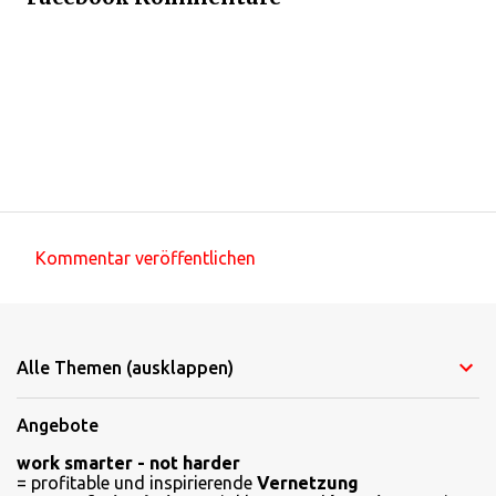
Kommentar veröffentlichen
K
o
m
Alle Themen (ausklappen)
m
e
Angebote
n
work smarter - not harder
t
= profitable und inspirierende
Vernetzung