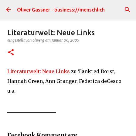
Direkt zum Hauptbereich
Oliver Gassner - business://menschlich
Literaturwelt: Neue Links
eingestellt von
oliverg
am
Januar 06, 2005
Literaturwelt: Neue Links
zu Tankred Dorst,
Hannah Green, Ann Granger, Federica deCesco
u.a.
____________________
Facebook Kommentare