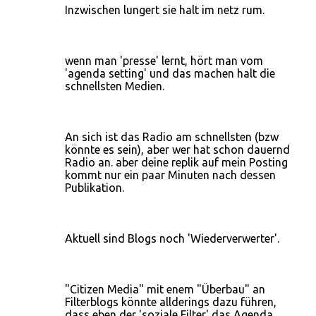
m
Inzwischen lungert sie halt im netz rum.
e
n
wenn man 'presse' lernt, hört man vom
t
'agenda setting' und das machen halt die
a
schnellsten Medien.
r
e
An sich ist das Radio am schnellsten (bzw
könnte es sein), aber wer hat schon dauernd
Radio an. aber deine replik auf mein Posting
kommt nur ein paar Minuten nach dessen
Publikation.
Aktuell sind Blogs noch 'Wiederverwerter'.
"Citizen Media" mit enem "Überbau" an
Filterblogs könnte allderings dazu führen,
dass eben der 'soziale Filter' das Agenda