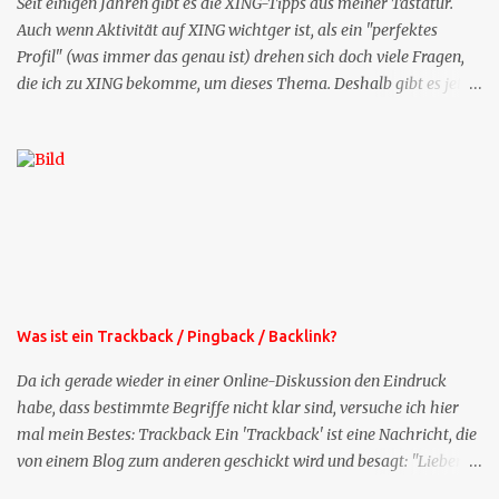
Seit einigen Jahren gibt es die XING-Tipps aus meiner Tastatur.
Auch wenn Aktivität auf XING wichtger ist, als ein "perfektes
Profil" (was immer das genau ist) drehen sich doch viele Fragen,
die ich zu XING bekomme, um dieses Thema. Deshalb gibt es jetzt
die Profil-Fragen zu XING als eigene Mailsequenz: Jede Woche um
die selbe Zeit, zu der Sie die Mails das erste mal bestellt haben,
bekommen Sie kostenlos eine weitere Folge. Die Startsequenz ist 16
Mails lang, wird also etwa vier Monate vorhalten. Weitere
Mailangebote dieser Art sehen Sie auf meiner XING-Seite oder hier
oben rechts im Blog. Die Profilfragen werde ich mittelfristig aus
der normalen XING-Tipp-Mail entfernen, da ich sie so nur an einer
Stelle pflegen muss.
Was ist ein Trackback / Pingback / Backlink?
Da ich gerade wieder in einer Online-Diskussion den Eindruck
habe, dass bestimmte Begriffe nicht klar sind, versuche ich hier
mal mein Bestes: Trackback Ein 'Trackback' ist eine Nachricht, die
von einem Blog zum anderen geschickt wird und besagt: "Lieber
Blogeintrag, ich habe einen Kommentar zu dir geschrieben, aber