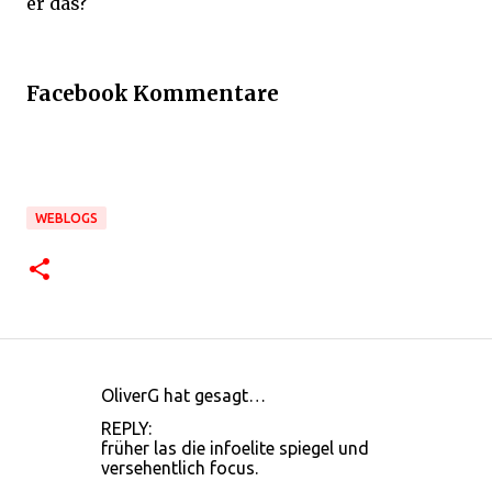
er das?
Facebook Kommentare
WEBLOGS
OliverG hat gesagt…
K
REPLY:
o
früher las die infoelite spiegel und
versehentlich focus.
m