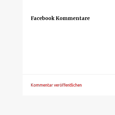
Facebook Kommentare
Kommentar veröffentlichen
K
o
m
m