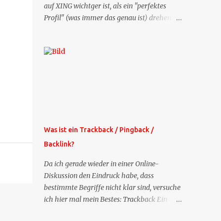
auf XING wichtger ist, als ein "perfektes
Profil" (was immer das genau ist) drehen
sich doch viele Fragen, die ich zu XING
bekomme, um dieses Thema. Deshalb gibt
es jetzt die Profil-Fragen zu XING als eigene
Mailsequenz: Jede Woche um die selbe Zeit,
zu der Sie die Mails das erste mal bestellt
haben, bekommen Sie kostenlos eine
weitere Folge. Die Startsequenz ist 16 Mails
lang, wird also etwa vier Monate vorhalten.
Weitere Mailangebote dieser Art sehen Sie
Was ist ein Trackback / Pingback /
auf meiner XING-Seite oder hier oben rechts
Backlink?
im Blog. Die Profilfragen werde ich
mittelfristig aus der normalen XING-Tipp-
Da ich gerade wieder in einer Online-
Mail entfernen, da ich sie so nur an einer
Diskussion den Eindruck habe, dass
Stelle pflegen muss.
bestimmte Begriffe nicht klar sind, versuche
ich hier mal mein Bestes: Trackback Ein
'Trackback' ist eine Nachricht, die von einem