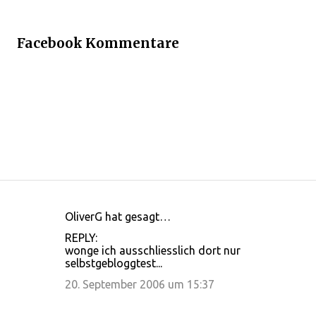
Facebook Kommentare
OliverG hat gesagt…
K
REPLY:
o
wonge ich ausschliesslich dort nur
selbstgebloggtest...
m
m
20. September 2006 um 15:37
e