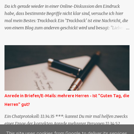
Da ich gerade wieder in einer Online-Diskussion den Eindruck
habe, dass bestimmte Begriffe nicht klar sind, versuche ich hier
mal mein Bestes: Trackback Ein 'Trackback' ist eine Nachricht, die
von einem Blog zum anderen geschickt wird und besagt: "Lieber
Blogeintrag, ich habe einen Kommentar zu dir geschrieben, aber
nicht bei dir in den Kommentaren sondern in meinem Blog. Bitte
vermerke das doch, damit deine Leser auch mal vorbeischauen,
was ich zu deinem Inhalt zu sagen hatte." Diese
Nachrichtenfunktion wird 'angestoßen' in dem 'mein' Blog an die
'TrackbackURL' des Anderen einen 'Ping' schickt, d.h. ein paar
Parameter übergibt (URL meines Eintrags, Kurzzitat meines
Beitrags). Praktisch muss man nichts Anderes tun, als die
TrackbackURL beim Schreiben meines Beitrags in ein bestimmtes
Anrede in Briefen/E-Mails: mehrere Herren - Ist "Guten Tag, die
Feld in meinem 'Blog-Redaktionssystem' einzufügen. Trackbacks
Herren" gut?
und TrackbackURLs sind heute recht selten. Das Trackback-
Verfahren wurde wei...
Ein Chatprotokoll: 11:34:35 ***: kannst Du mir mal helfen zwecks
einer Frage der korrekten Anrede mehrerer Personen 11:34:52
***: Guten Tag die Herren ? 11:35:07 ***: Sehr geehrte Herren,
This site uses cookies from Google to deliver its services