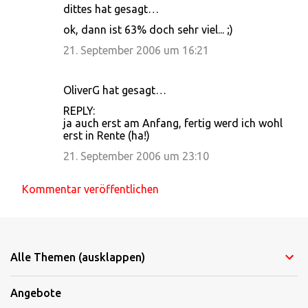
n
dittes hat gesagt…
t
ok, dann ist 63% doch sehr viel... ;)
a
21. September 2006 um 16:21
r
e
OliverG hat gesagt…
REPLY:
ja auch erst am Anfang, fertig werd ich wohl
erst in Rente (ha!)
21. September 2006 um 23:10
Kommentar veröffentlichen
Alle Themen (ausklappen)
Angebote