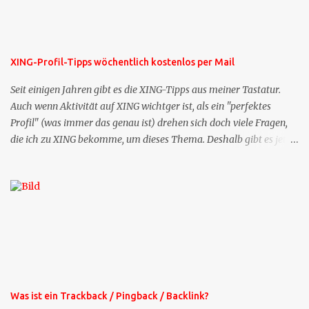
XING-Profil-Tipps wöchentlich kostenlos per Mail
Seit einigen Jahren gibt es die XING-Tipps aus meiner Tastatur.
Auch wenn Aktivität auf XING wichtger ist, als ein "perfektes
Profil" (was immer das genau ist) drehen sich doch viele Fragen,
die ich zu XING bekomme, um dieses Thema. Deshalb gibt es jetzt
die Profil-Fragen zu XING als eigene Mailsequenz: Jede Woche um
die selbe Zeit, zu der Sie die Mails das erste mal bestellt haben,
bekommen Sie kostenlos eine weitere Folge. Die Startsequenz ist 16
Mails lang, wird also etwa vier Monate vorhalten. Weitere
Mailangebote dieser Art sehen Sie auf meiner XING-Seite oder hier
oben rechts im Blog. Die Profilfragen werde ich mittelfristig aus
der normalen XING-Tipp-Mail entfernen, da ich sie so nur an einer
Stelle pflegen muss.
Was ist ein Trackback / Pingback / Backlink?