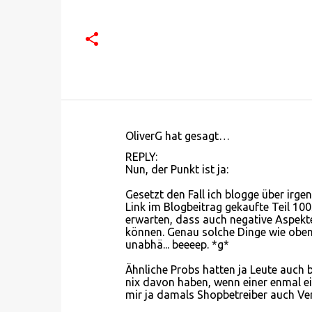
OliverG hat gesagt…
K
REPLY:
o
Nun, der Punkt ist ja:
m
Gesetzt den Fall ich blogge über irge
m
Link im Blogbeitrag gekaufte Teil 100$ 
erwarten, dass auch negative Aspekte
e
können. Genau solche Dinge wie oben s
n
unabhä... beeeep. *g*
t
Ähnliche Probs hatten ja Leute auch b
a
nix davon haben, wenn einer enmal e
mir ja damals Shopbetreiber auch Ver
r