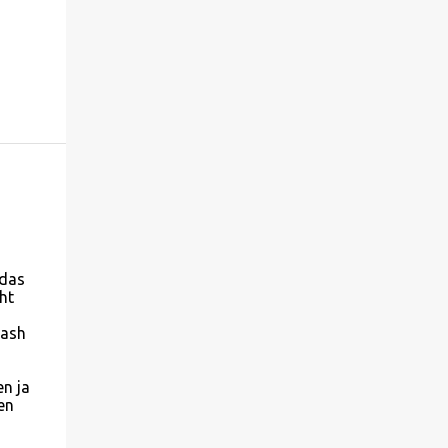
 das
ht
Cash
en ja
en