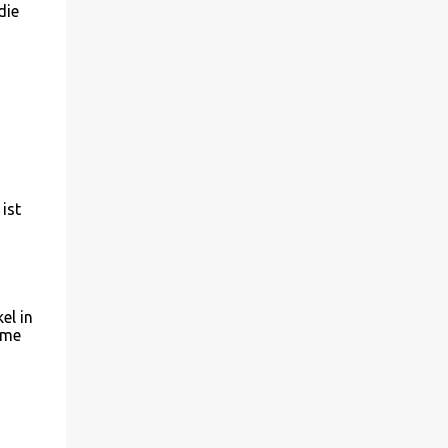
die
ist
el in
time