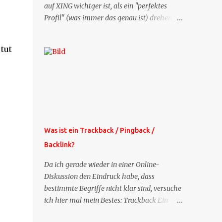
auf XING wichtger ist, als ein "perfektes
Profil" (was immer das genau ist) drehen
sich doch viele Fragen, die ich zu XING
bekomme, um dieses Thema. Deshalb gibt
tut
es jetzt die Profil-Fragen zu XING als eigene
Mailsequenz: Jede Woche um die selbe Zeit,
zu der Sie die Mails das erste mal bestellt
haben, bekommen Sie kostenlos eine
weitere Folge. Die Startsequenz ist 16 Mails
lang, wird also etwa vier Monate vorhalten.
Weitere Mailangebote dieser Art sehen Sie
Was ist ein Trackback / Pingback /
auf meiner XING-Seite oder hier oben rechts
Backlink?
im Blog. Die Profilfragen werde ich
mittelfristig aus der normalen XING-Tipp-
Da ich gerade wieder in einer Online-
Mail entfernen, da ich sie so nur an einer
Diskussion den Eindruck habe, dass
Stelle pflegen muss.
bestimmte Begriffe nicht klar sind, versuche
ich hier mal mein Bestes: Trackback Ein
'Trackback' ist eine Nachricht, die von einem