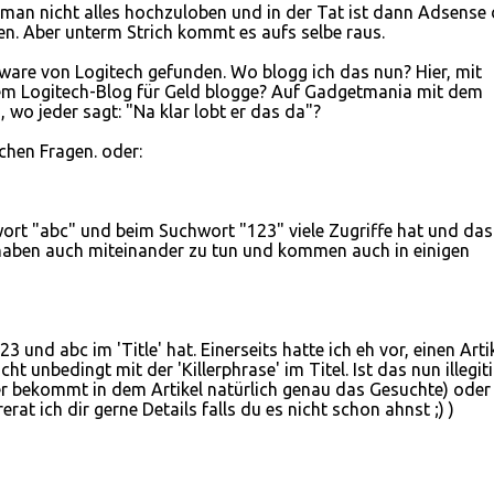
t man nicht alles hochzuloben und in der Tat ist dann Adsense 
en. Aber unterm Strich kommt es aufs selbe raus.
tware von Logitech gefunden. Wo blogg ich das nun? Hier, mit
nem Logitech-Blog für Geld blogge? Auf Gadgetmania mit dem
 wo jeder sagt: "Na klar lobt er das da"?
chen Fragen. oder:
ort "abc" und beim Suchwort "123" viele Zugriffe hat und das 
c haben auch miteinander zu tun und kommen auch in einigen
23 und abc im 'Title' hat. Einerseits hatte ich eh vor, einen Artik
icht unbedingt mit der 'Killerphrase' im Titel. Ist das nun illegi
r bekommt in dem Artikel natürlich genau das Gesuchte) oder
rat ich dir gerne Details falls du es nicht schon ahnst ;) )