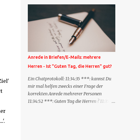
Blog zum anderen geschickt wird und
besagt: "Lieber Blogeintrag, ich habe einen
Kommentar zu dir geschrieben, aber nicht
bei dir in den Kommentaren sondern in
meinem Blog. Bitte vermerke das doch,
damit deine Leser auch mal vorbeischauen,
was ich zu deinem Inhalt zu sagen hatte."
Diese Nachrichtenfunktion wird
Anrede in Briefen/E-Mails: mehrere
'angestoßen' in dem 'mein' Blog an die
Herren - Ist "Guten Tag, die Herren" gut?
'TrackbackURL' des Anderen einen 'Ping'
schickt, d.h. ein paar Parameter übergibt
Ein Chatprotokoll: 11:34:35 ***: kannst Du
iel'
(URL meines Eintrags, Kurzzitat meines
mir mal helfen zwecks einer Frage der
t
Beitrags). Praktisch muss man nichts
korrekten Anrede mehrerer Personen
Anderes tun, als die TrackbackURL beim
11:34:52 ***: Guten Tag die Herren ? 11:35:07
Schreiben meines Beitrags in ein bestimmtes
***: Sehr geehrte Herren, 11:35:26 ***: Sehr
her
Feld in meinem 'Blog-Redaktionssystem'
geehrter Herr X, Herr Y, Herr Z, ? 11:37:38
'.
einzufügen. Trackbacks und TrackbackURLs
OliverG: hm 11:37:49 OliverG: Im Brief?
sind heute recht selten. Das Trackback-
11:37:51 ***: ah, guten Morgen 11:37:56 ***:
Verfahren wurde wei...
ja, Email 11:38:19 ***: ist nicht 150% formal