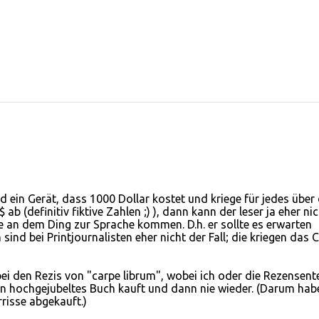
nd ein Gerät, dass 1000 Dollar kostet und kriege für jedes über
ab (definitiv fiktive Zahlen ;) ), dann kann der leser ja eher nic
 an dem Ding zur Sprache kommen. D.h. er sollte es erwarten
ind bei Printjournalisten eher nicht der Fall; die kriegen das 
ei den Rezis von "carpe librum", wobei ich oder die Rezensent
in hochgejubeltes Buch kauft und dann nie wieder. (Darum hab
risse abgekauft.)