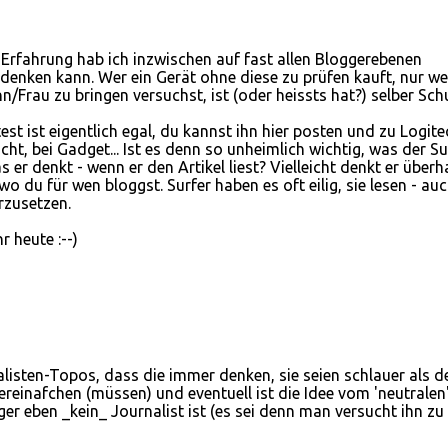
e Erfahrung hab ich inzwischen auf fast allen Bloggerebenen
denken kann. Wer ein Gerät ohne diese zu prüfen kauft, nur we
/Frau zu bringen versuchst, ist (oder heissts hat?) selber Schu
st ist eigentlich egal, du kannst ihn hier posten und zu Logite
cht, bei Gadget... Ist es denn so unheimlich wichtig, was der Su
 er denkt - wenn er den Artikel liest? Vielleicht denkt er über
 wo du für wen bloggst. Surfer haben es oft eilig, sie lesen - au
rzusetzen.
r heute :--)
alisten-Topos, dass die immer denken, sie seien schlauer als d
vereinafchen (müssen) und eventuell ist die Idee vom 'neutralen
ger eben _kein_ Journalist ist (es sei denn man versucht ihn zu