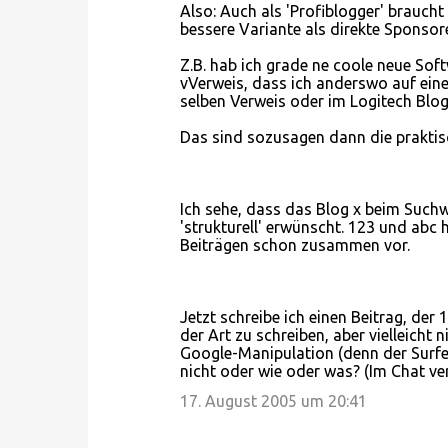
e
Also: Auch als 'Profiblogger' brauch
bessere Variante als direkte Sponsor
Z.B. hab ich grade ne coole neue Sof
vVerweis, dass ich anderswo auf ei
selben Verweis oder im Logitech Blog,
Das sind sozusagen dann die praktis
Ich sehe, dass das Blog x beim Suchw
'strukturell' erwünscht. 123 und ab
Beiträgen schon zusammen vor.
Jetzt schreibe ich einen Beitrag, der 1
der Art zu schreiben, aber vielleicht n
Google-Manipulation (denn der Surfe
nicht oder wie oder was? (Im Chat vere
17. August 2005 um 20:41