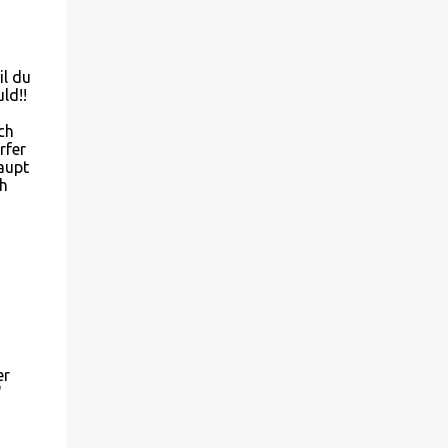
il du
ld!!
ch
rfer
haupt
ch
er
'