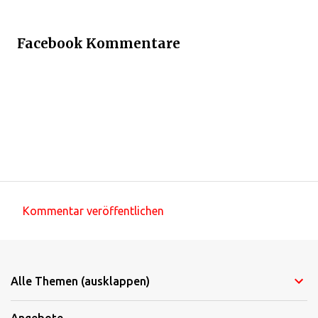
Facebook Kommentare
Kommentar veröffentlichen
K
o
m
Alle Themen (ausklappen)
m
e