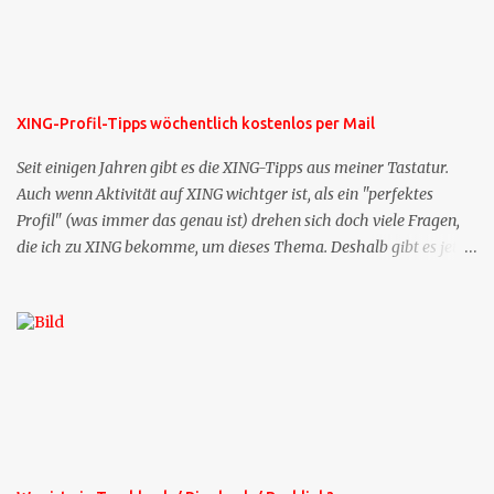
XING-Profil-Tipps wöchentlich kostenlos per Mail
Seit einigen Jahren gibt es die XING-Tipps aus meiner Tastatur.
Auch wenn Aktivität auf XING wichtger ist, als ein "perfektes
Profil" (was immer das genau ist) drehen sich doch viele Fragen,
die ich zu XING bekomme, um dieses Thema. Deshalb gibt es jetzt
die Profil-Fragen zu XING als eigene Mailsequenz: Jede Woche um
die selbe Zeit, zu der Sie die Mails das erste mal bestellt haben,
bekommen Sie kostenlos eine weitere Folge. Die Startsequenz ist 16
Mails lang, wird also etwa vier Monate vorhalten. Weitere
Mailangebote dieser Art sehen Sie auf meiner XING-Seite oder hier
oben rechts im Blog. Die Profilfragen werde ich mittelfristig aus
der normalen XING-Tipp-Mail entfernen, da ich sie so nur an einer
Stelle pflegen muss.