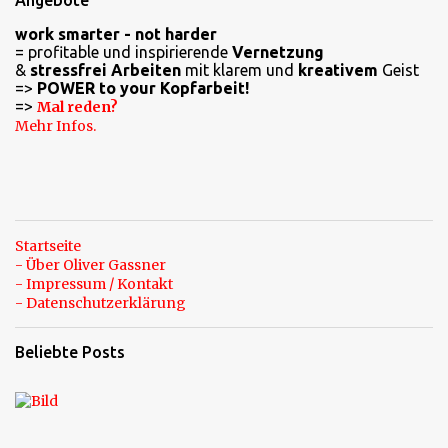
Angebote
n
work smarter - not harder
t
= profitable und inspirierende
Vernetzung
a
&
stressfrei Arbeiten
mit klarem und
kreativem
Geist
=>
POWER to your Kopfarbeit!
r
=>
Mal reden?
e
Mehr Infos.
Startseite
- Über Oliver Gassner
- Impressum / Kontakt
- Datenschutzerklärung
Beliebte Posts