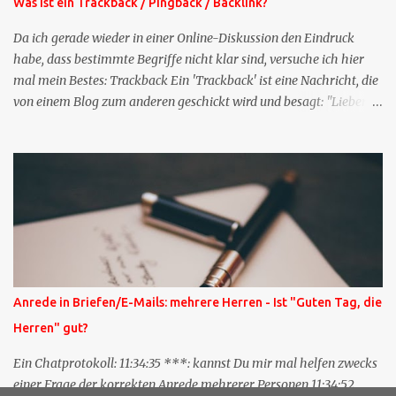
Was ist ein Trackback / Pingback / Backlink?
Da ich gerade wieder in einer Online-Diskussion den Eindruck
habe, dass bestimmte Begriffe nicht klar sind, versuche ich hier
mal mein Bestes: Trackback Ein 'Trackback' ist eine Nachricht, die
von einem Blog zum anderen geschickt wird und besagt: "Lieber
Blogeintrag, ich habe einen Kommentar zu dir geschrieben, aber
nicht bei dir in den Kommentaren sondern in meinem Blog. Bitte
vermerke das doch, damit deine Leser auch mal vorbeischauen,
was ich zu deinem Inhalt zu sagen hatte." Diese
Nachrichtenfunktion wird 'angestoßen' in dem 'mein' Blog an die
'TrackbackURL' des Anderen einen 'Ping' schickt, d.h. ein paar
Parameter übergibt (URL meines Eintrags, Kurzzitat meines
Beitrags). Praktisch muss man nichts Anderes tun, als die
TrackbackURL beim Schreiben meines Beitrags in ein bestimmtes
Anrede in Briefen/E-Mails: mehrere Herren - Ist "Guten Tag, die
Feld in meinem 'Blog-Redaktionssystem' einzufügen. Trackbacks
Herren" gut?
und TrackbackURLs sind heute recht selten. Das Trackback-
Verfahren wurde wei...
Ein Chatprotokoll: 11:34:35 ***: kannst Du mir mal helfen zwecks
einer Frage der korrekten Anrede mehrerer Personen 11:34:52