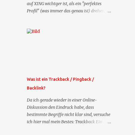
auf XING wichtger ist, als ein "perfektes
Profil" (was immer das genau ist) drehen
sich doch viele Fragen, die ich zu XING
bekomme, um dieses Thema. Deshalb gibt
es jetzt die Profil-Fragen zu XING als eigene
Mailsequenz: Jede Woche um die selbe Zeit,
zu der Sie die Mails das erste mal bestellt
haben, bekommen Sie kostenlos eine
weitere Folge. Die Startsequenz ist 16 Mails
lang, wird also etwa vier Monate vorhalten.
Weitere Mailangebote dieser Art sehen Sie
Was ist ein Trackback / Pingback /
auf meiner XING-Seite oder hier oben rechts
Backlink?
im Blog. Die Profilfragen werde ich
mittelfristig aus der normalen XING-Tipp-
Da ich gerade wieder in einer Online-
Mail entfernen, da ich sie so nur an einer
Diskussion den Eindruck habe, dass
Stelle pflegen muss.
bestimmte Begriffe nicht klar sind, versuche
ich hier mal mein Bestes: Trackback Ein
'Trackback' ist eine Nachricht, die von einem