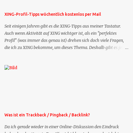
XING-Profil-Tipps wöchentlich kostenlos per Mail
Seit einigen Jahren gibt es die XING-Tipps aus meiner Tastatur.
Auch wenn Aktivität auf XING wichtger ist, als ein "perfektes
Profil" (was immer das genau ist) drehen sich doch viele Fragen,
die ich zu XING bekomme, um dieses Thema. Deshalb gibt es jetzt
die Profil-Fragen zu XING als eigene Mailsequenz: Jede Woche um
die selbe Zeit, zu der Sie die Mails das erste mal bestellt haben,
bekommen Sie kostenlos eine weitere Folge. Die Startsequenz ist 16
Mails lang, wird also etwa vier Monate vorhalten. Weitere
Mailangebote dieser Art sehen Sie auf meiner XING-Seite oder hier
oben rechts im Blog. Die Profilfragen werde ich mittelfristig aus
der normalen XING-Tipp-Mail entfernen, da ich sie so nur an einer
Stelle pflegen muss.
Was ist ein Trackback / Pingback / Backlink?
Da ich gerade wieder in einer Online-Diskussion den Eindruck