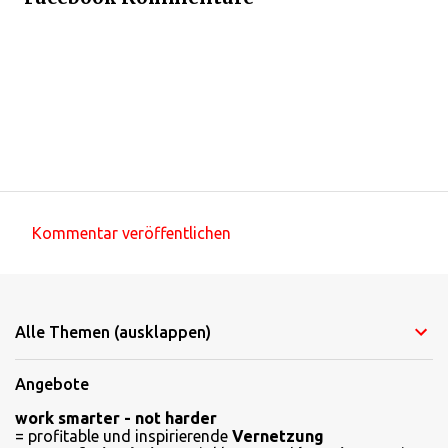
Kommentar veröffentlichen
K
o
m
Alle Themen (ausklappen)
m
e
Angebote
n
work smarter - not harder
t
= profitable und inspirierende
Vernetzung