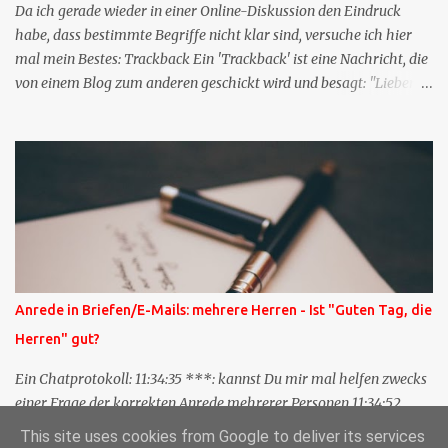
Da ich gerade wieder in einer Online-Diskussion den Eindruck
habe, dass bestimmte Begriffe nicht klar sind, versuche ich hier
mal mein Bestes: Trackback Ein 'Trackback' ist eine Nachricht, die
von einem Blog zum anderen geschickt wird und besagt: "Lieber
Blogeintrag, ich habe einen Kommentar zu dir geschrieben, aber
nicht bei dir in den Kommentaren sondern in meinem Blog. Bitte
vermerke das doch, damit deine Leser auch mal vorbeischauen,
was ich zu deinem Inhalt zu sagen hatte." Diese
Nachrichtenfunktion wird 'angestoßen' in dem 'mein' Blog an die
'TrackbackURL' des Anderen einen 'Ping' schickt, d.h. ein paar
Parameter übergibt (URL meines Eintrags, Kurzzitat meines
Beitrags). Praktisch muss man nichts Anderes tun, als die
TrackbackURL beim Schreiben meines Beitrags in ein bestimmtes
Anrede in Briefen/E-Mails: mehrere Herren - Ist "Guten Tag, die
Feld in meinem 'Blog-Redaktionssystem' einzufügen. Trackbacks
Herren" gut?
und TrackbackURLs sind heute recht selten. Das Trackback-
Verfahren wurde wei...
Ein Chatprotokoll: 11:34:35 ***: kannst Du mir mal helfen zwecks
einer Frage der korrekten Anrede mehrerer Personen 11:34:52
***: Guten Tag die Herren ? 11:35:07 ***: Sehr geehrte Herren,
This site uses cookies from Google to deliver its services