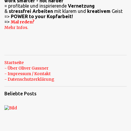
work smarter - not harder
t
= profitable und inspirierende
Vernetzung
a
&
stressfrei Arbeiten
mit klarem und
kreativem
Geist
=>
POWER to your Kopfarbeit!
r
=>
Mal reden?
e
Mehr Infos.
Startseite
- Über Oliver Gassner
- Impressum / Kontakt
- Datenschutzerklärung
Beliebte Posts