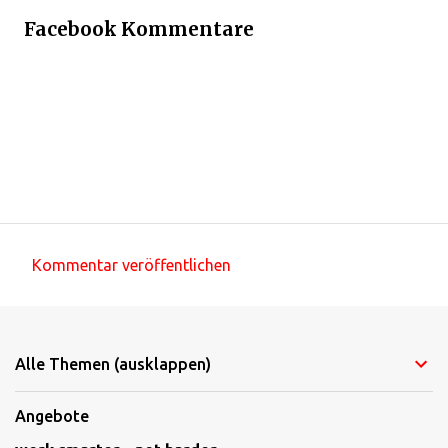
Facebook Kommentare
Kommentar veröffentlichen
K
o
m
Alle Themen (ausklappen)
m
e
Angebote
n