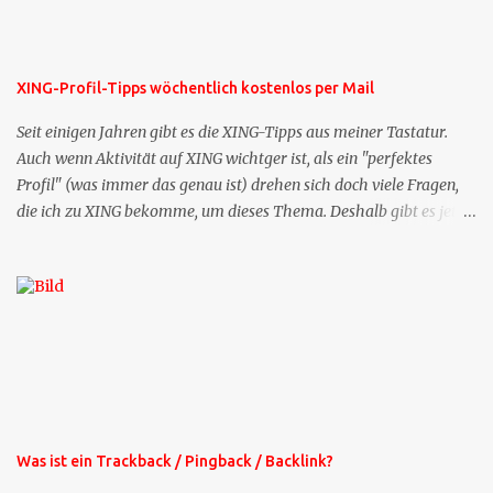
XING-Profil-Tipps wöchentlich kostenlos per Mail
Seit einigen Jahren gibt es die XING-Tipps aus meiner Tastatur.
Auch wenn Aktivität auf XING wichtger ist, als ein "perfektes
Profil" (was immer das genau ist) drehen sich doch viele Fragen,
die ich zu XING bekomme, um dieses Thema. Deshalb gibt es jetzt
die Profil-Fragen zu XING als eigene Mailsequenz: Jede Woche um
die selbe Zeit, zu der Sie die Mails das erste mal bestellt haben,
bekommen Sie kostenlos eine weitere Folge. Die Startsequenz ist 16
Mails lang, wird also etwa vier Monate vorhalten. Weitere
Mailangebote dieser Art sehen Sie auf meiner XING-Seite oder hier
oben rechts im Blog. Die Profilfragen werde ich mittelfristig aus
der normalen XING-Tipp-Mail entfernen, da ich sie so nur an einer
Stelle pflegen muss.
Was ist ein Trackback / Pingback / Backlink?