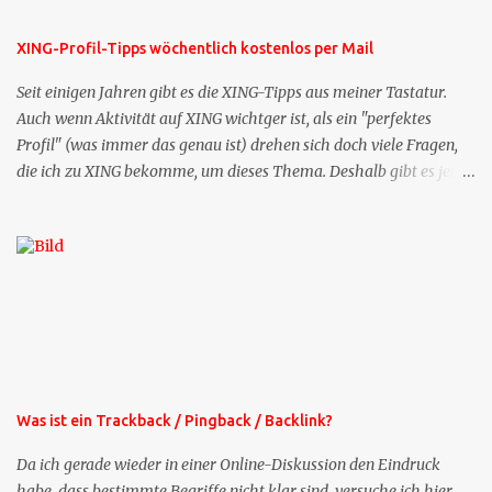
XING-Profil-Tipps wöchentlich kostenlos per Mail
Seit einigen Jahren gibt es die XING-Tipps aus meiner Tastatur.
Auch wenn Aktivität auf XING wichtger ist, als ein "perfektes
Profil" (was immer das genau ist) drehen sich doch viele Fragen,
die ich zu XING bekomme, um dieses Thema. Deshalb gibt es jetzt
die Profil-Fragen zu XING als eigene Mailsequenz: Jede Woche um
die selbe Zeit, zu der Sie die Mails das erste mal bestellt haben,
bekommen Sie kostenlos eine weitere Folge. Die Startsequenz ist 16
Mails lang, wird also etwa vier Monate vorhalten. Weitere
Mailangebote dieser Art sehen Sie auf meiner XING-Seite oder hier
oben rechts im Blog. Die Profilfragen werde ich mittelfristig aus
der normalen XING-Tipp-Mail entfernen, da ich sie so nur an einer
Stelle pflegen muss.
Was ist ein Trackback / Pingback / Backlink?
Da ich gerade wieder in einer Online-Diskussion den Eindruck
habe, dass bestimmte Begriffe nicht klar sind, versuche ich hier