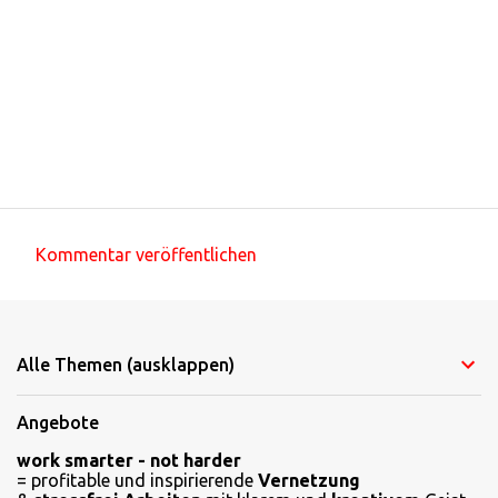
Kommentar veröffentlichen
K
o
m
Alle Themen (ausklappen)
m
e
Angebote
n
work smarter - not harder
t
= profitable und inspirierende
Vernetzung