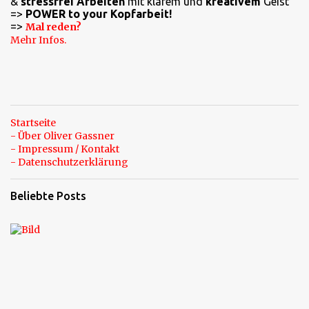
a
&
stressfrei Arbeiten
mit klarem und
kreativem
Geist
=>
POWER to your Kopfarbeit!
r
=>
Mal reden?
e
Mehr Infos.
Startseite
- Über Oliver Gassner
- Impressum / Kontakt
- Datenschutzerklärung
Beliebte Posts