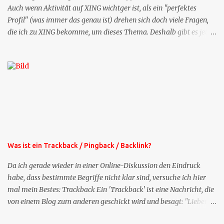
Auch wenn Aktivität auf XING wichtger ist, als ein "perfektes
Profil" (was immer das genau ist) drehen sich doch viele Fragen,
die ich zu XING bekomme, um dieses Thema. Deshalb gibt es jetzt
die Profil-Fragen zu XING als eigene Mailsequenz: Jede Woche um
die selbe Zeit, zu der Sie die Mails das erste mal bestellt haben,
bekommen Sie kostenlos eine weitere Folge. Die Startsequenz ist 16
Mails lang, wird also etwa vier Monate vorhalten. Weitere
Mailangebote dieser Art sehen Sie auf meiner XING-Seite oder hier
oben rechts im Blog. Die Profilfragen werde ich mittelfristig aus
der normalen XING-Tipp-Mail entfernen, da ich sie so nur an einer
Stelle pflegen muss.
Was ist ein Trackback / Pingback / Backlink?
Da ich gerade wieder in einer Online-Diskussion den Eindruck
habe, dass bestimmte Begriffe nicht klar sind, versuche ich hier
mal mein Bestes: Trackback Ein 'Trackback' ist eine Nachricht, die
von einem Blog zum anderen geschickt wird und besagt: "Lieber
Blogeintrag, ich habe einen Kommentar zu dir geschrieben, aber