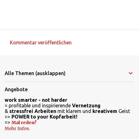
Kommentar veröffentlichen
K
o
m
Alle Themen (ausklappen)
m
e
Angebote
n
work smarter - not harder
t
= profitable und inspirierende
Vernetzung
a
&
stressfrei Arbeiten
mit klarem und
kreativem
Geist
=>
POWER to your Kopfarbeit!
r
=>
Mal reden?
e
Mehr Infos.