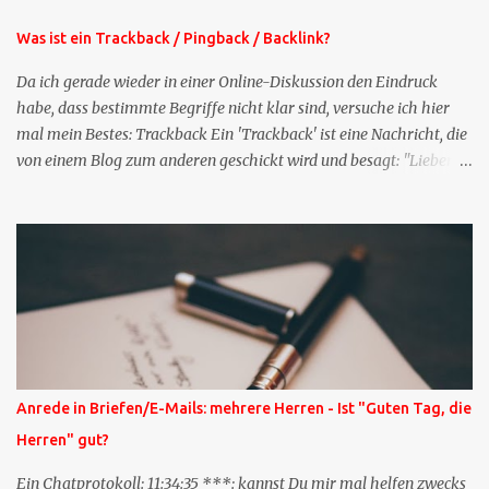
Stelle pflegen muss.
Was ist ein Trackback / Pingback / Backlink?
Da ich gerade wieder in einer Online-Diskussion den Eindruck
habe, dass bestimmte Begriffe nicht klar sind, versuche ich hier
mal mein Bestes: Trackback Ein 'Trackback' ist eine Nachricht, die
von einem Blog zum anderen geschickt wird und besagt: "Lieber
Blogeintrag, ich habe einen Kommentar zu dir geschrieben, aber
nicht bei dir in den Kommentaren sondern in meinem Blog. Bitte
vermerke das doch, damit deine Leser auch mal vorbeischauen,
was ich zu deinem Inhalt zu sagen hatte." Diese
Nachrichtenfunktion wird 'angestoßen' in dem 'mein' Blog an die
'TrackbackURL' des Anderen einen 'Ping' schickt, d.h. ein paar
Parameter übergibt (URL meines Eintrags, Kurzzitat meines
Beitrags). Praktisch muss man nichts Anderes tun, als die
TrackbackURL beim Schreiben meines Beitrags in ein bestimmtes
Anrede in Briefen/E-Mails: mehrere Herren - Ist "Guten Tag, die
Feld in meinem 'Blog-Redaktionssystem' einzufügen. Trackbacks
Herren" gut?
und TrackbackURLs sind heute recht selten. Das Trackback-
Verfahren wurde wei...
Ein Chatprotokoll: 11:34:35 ***: kannst Du mir mal helfen zwecks