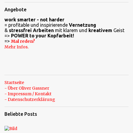
e
Angebote
n
work smarter - not harder
t
= profitable und inspirierende
Vernetzung
a
&
stressfrei Arbeiten
mit klarem und
kreativem
Geist
=>
POWER to your Kopfarbeit!
r
=>
Mal reden?
e
Mehr Infos.
Startseite
- Über Oliver Gassner
- Impressum / Kontakt
- Datenschutzerklärung
Beliebte Posts