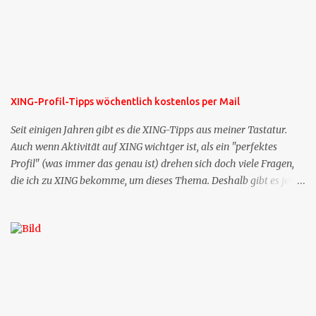
XING-Profil-Tipps wöchentlich kostenlos per Mail
Seit einigen Jahren gibt es die XING-Tipps aus meiner Tastatur.
Auch wenn Aktivität auf XING wichtger ist, als ein "perfektes
Profil" (was immer das genau ist) drehen sich doch viele Fragen,
die ich zu XING bekomme, um dieses Thema. Deshalb gibt es jetzt
die Profil-Fragen zu XING als eigene Mailsequenz: Jede Woche um
die selbe Zeit, zu der Sie die Mails das erste mal bestellt haben,
bekommen Sie kostenlos eine weitere Folge. Die Startsequenz ist 16
Mails lang, wird also etwa vier Monate vorhalten. Weitere
Mailangebote dieser Art sehen Sie auf meiner XING-Seite oder hier
oben rechts im Blog. Die Profilfragen werde ich mittelfristig aus
der normalen XING-Tipp-Mail entfernen, da ich sie so nur an einer