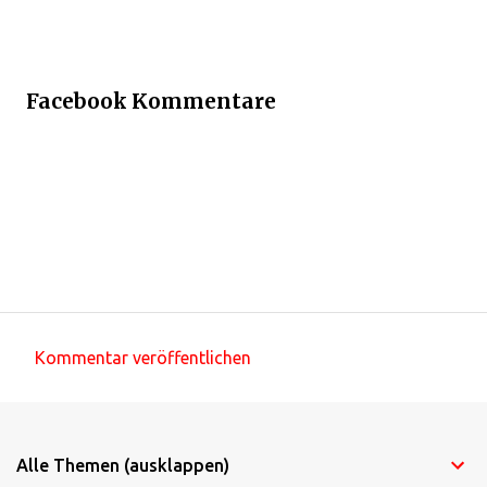
Facebook Kommentare
Kommentar veröffentlichen
K
o
m
Alle Themen (ausklappen)
m