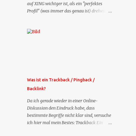
auf XING wichtger ist, als ein "perfektes
Profil" (was immer das genau ist) drehen
sich doch viele Fragen, die ich zu XING
bekomme, um dieses Thema. Deshalb gibt
es jetzt die Profil-Fragen zu XING als eigene
Mailsequenz: Jede Woche um die selbe Zeit,
zu der Sie die Mails das erste mal bestellt
haben, bekommen Sie kostenlos eine
weitere Folge. Die Startsequenz ist 16 Mails
lang, wird also etwa vier Monate vorhalten.
Weitere Mailangebote dieser Art sehen Sie
Was ist ein Trackback / Pingback /
auf meiner XING-Seite oder hier oben rechts
Backlink?
im Blog. Die Profilfragen werde ich
mittelfristig aus der normalen XING-Tipp-
Da ich gerade wieder in einer Online-
Mail entfernen, da ich sie so nur an einer
Diskussion den Eindruck habe, dass
Stelle pflegen muss.
bestimmte Begriffe nicht klar sind, versuche
ich hier mal mein Bestes: Trackback Ein
'Trackback' ist eine Nachricht, die von einem