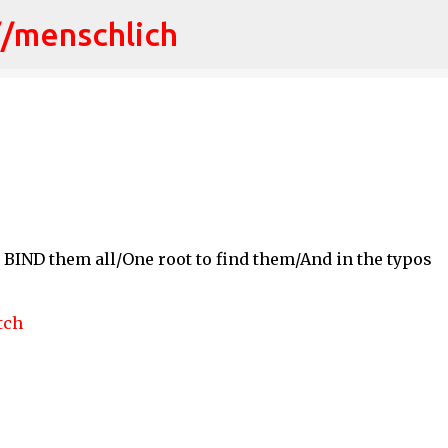
//menschlich
Direkt zum Hauptbereich
o BIND them all/One root to find them/And in the typos
tch