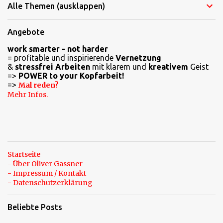
Alle Themen (ausklappen)
m
e
Angebote
n
work smarter - not harder
t
= profitable und inspirierende
Vernetzung
a
&
stressfrei Arbeiten
mit klarem und
kreativem
Geist
=>
POWER to your Kopfarbeit!
r
=>
Mal reden?
e
Mehr Infos.
Startseite
- Über Oliver Gassner
- Impressum / Kontakt
- Datenschutzerklärung
Beliebte Posts