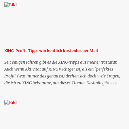
XING-Profil-Tipps wöchentlich kostenlos per Mail
Seit einigen Jahren gibt es die XING-Tipps aus meiner Tastatur.
Auch wenn Aktivität auf XING wichtger ist, als ein "perfektes
Profil" (was immer das genau ist) drehen sich doch viele Fragen,
die ich zu XING bekomme, um dieses Thema. Deshalb gibt es jetzt
die Profil-Fragen zu XING als eigene Mailsequenz: Jede Woche um
die selbe Zeit, zu der Sie die Mails das erste mal bestellt haben,
bekommen Sie kostenlos eine weitere Folge. Die Startsequenz ist 16
Mails lang, wird also etwa vier Monate vorhalten. Weitere
Mailangebote dieser Art sehen Sie auf meiner XING-Seite oder hier
oben rechts im Blog. Die Profilfragen werde ich mittelfristig aus