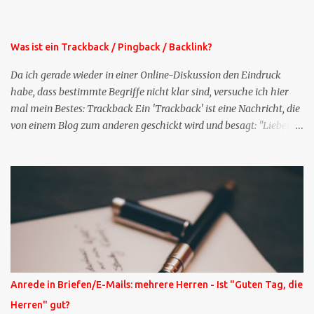
der normalen XING-Tipp-Mail entfernen, da ich sie so nur an einer
Stelle pflegen muss.
Was ist ein Trackback / Pingback / Backlink?
Da ich gerade wieder in einer Online-Diskussion den Eindruck
habe, dass bestimmte Begriffe nicht klar sind, versuche ich hier
mal mein Bestes: Trackback Ein 'Trackback' ist eine Nachricht, die
von einem Blog zum anderen geschickt wird und besagt: "Lieber
Blogeintrag, ich habe einen Kommentar zu dir geschrieben, aber
nicht bei dir in den Kommentaren sondern in meinem Blog. Bitte
vermerke das doch, damit deine Leser auch mal vorbeischauen,
was ich zu deinem Inhalt zu sagen hatte." Diese
Nachrichtenfunktion wird 'angestoßen' in dem 'mein' Blog an die
'TrackbackURL' des Anderen einen 'Ping' schickt, d.h. ein paar
Parameter übergibt (URL meines Eintrags, Kurzzitat meines
Beitrags). Praktisch muss man nichts Anderes tun, als die
TrackbackURL beim Schreiben meines Beitrags in ein bestimmtes
Anrede in Briefen/E-Mails: mehrere Herren - Ist "Guten Tag, die
Feld in meinem 'Blog-Redaktionssystem' einzufügen. Trackbacks
Herren" gut?
und TrackbackURLs sind heute recht selten. Das Trackback-