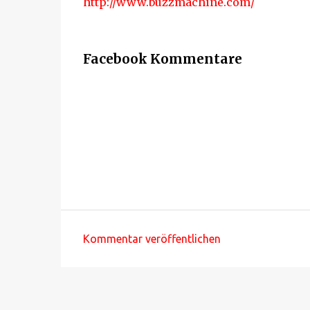
http://www.buzzmachine.com/
Facebook Kommentare
Kommentar veröffentlichen
K
o
m