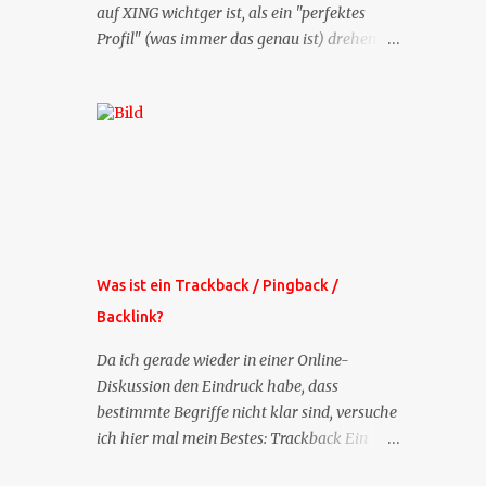
auf XING wichtger ist, als ein "perfektes
Profil" (was immer das genau ist) drehen
sich doch viele Fragen, die ich zu XING
bekomme, um dieses Thema. Deshalb gibt
es jetzt die Profil-Fragen zu XING als eigene
Mailsequenz: Jede Woche um die selbe Zeit,
zu der Sie die Mails das erste mal bestellt
haben, bekommen Sie kostenlos eine
weitere Folge. Die Startsequenz ist 16 Mails
lang, wird also etwa vier Monate vorhalten.
Weitere Mailangebote dieser Art sehen Sie
Was ist ein Trackback / Pingback /
auf meiner XING-Seite oder hier oben rechts
Backlink?
im Blog. Die Profilfragen werde ich
mittelfristig aus der normalen XING-Tipp-
Da ich gerade wieder in einer Online-
Mail entfernen, da ich sie so nur an einer
Diskussion den Eindruck habe, dass
Stelle pflegen muss.
bestimmte Begriffe nicht klar sind, versuche
ich hier mal mein Bestes: Trackback Ein
'Trackback' ist eine Nachricht, die von einem