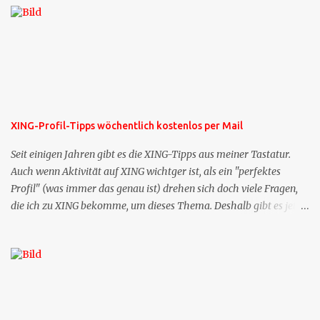
XING-Profil-Tipps wöchentlich kostenlos per Mail
Seit einigen Jahren gibt es die XING-Tipps aus meiner Tastatur.
Auch wenn Aktivität auf XING wichtger ist, als ein "perfektes
Profil" (was immer das genau ist) drehen sich doch viele Fragen,
die ich zu XING bekomme, um dieses Thema. Deshalb gibt es jetzt
die Profil-Fragen zu XING als eigene Mailsequenz: Jede Woche um
die selbe Zeit, zu der Sie die Mails das erste mal bestellt haben,
bekommen Sie kostenlos eine weitere Folge. Die Startsequenz ist 16
Mails lang, wird also etwa vier Monate vorhalten. Weitere
Mailangebote dieser Art sehen Sie auf meiner XING-Seite oder hier
oben rechts im Blog. Die Profilfragen werde ich mittelfristig aus