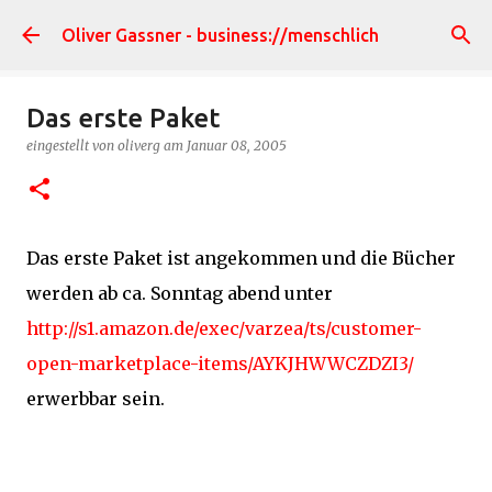
Direkt zum Hauptbereich
Oliver Gassner - business://menschlich
Das erste Paket
eingestellt von
oliverg
am
Januar 08, 2005
Das erste Paket ist angekommen und die Bücher
werden ab ca. Sonntag abend unter
http://s1.amazon.de/exec/varzea/ts/customer-
open-marketplace-items/AYKJHWWCZDZI3/
erwerbbar sein.