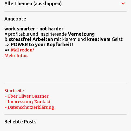
Alle Themen (ausklappen)
m
e
Angebote
n
work smarter - not harder
t
= profitable und inspirierende
Vernetzung
a
&
stressfrei Arbeiten
mit klarem und
kreativem
Geist
=>
POWER to your Kopfarbeit!
r
=>
Mal reden?
e
Mehr Infos.
Startseite
- Über Oliver Gassner
- Impressum / Kontakt
- Datenschutzerklärung
Beliebte Posts