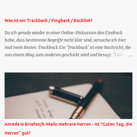
der normalen XING-Tipp-Mail entfernen, da ich sie so nur an einer
Stelle pflegen muss.
Was ist ein Trackback / Pingback / Backlink?
Da ich gerade wieder in einer Online-Diskussion den Eindruck
habe, dass bestimmte Begriffe nicht klar sind, versuche ich hier
mal mein Bestes: Trackback Ein 'Trackback' ist eine Nachricht, die
von einem Blog zum anderen geschickt wird und besagt: "Lieber
Blogeintrag, ich habe einen Kommentar zu dir geschrieben, aber
nicht bei dir in den Kommentaren sondern in meinem Blog. Bitte
vermerke das doch, damit deine Leser auch mal vorbeischauen,
was ich zu deinem Inhalt zu sagen hatte." Diese
Nachrichtenfunktion wird 'angestoßen' in dem 'mein' Blog an die
'TrackbackURL' des Anderen einen 'Ping' schickt, d.h. ein paar
Parameter übergibt (URL meines Eintrags, Kurzzitat meines
Beitrags). Praktisch muss man nichts Anderes tun, als die
TrackbackURL beim Schreiben meines Beitrags in ein bestimmtes
Anrede in Briefen/E-Mails: mehrere Herren - Ist "Guten Tag, die
Feld in meinem 'Blog-Redaktionssystem' einzufügen. Trackbacks
Herren" gut?
und TrackbackURLs sind heute recht selten. Das Trackback-