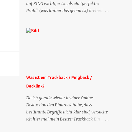
auf XING wichtger ist, als ein "perfektes
Profil" (was immer das genau ist) drehen
sich doch viele Fragen, die ich zu XING
bekomme, um dieses Thema. Deshalb gibt
es jetzt die Profil-Fragen zu XING als eigene
Mailsequenz: Jede Woche um die selbe Zeit,
zu der Sie die Mails das erste mal bestellt
haben, bekommen Sie kostenlos eine
weitere Folge. Die Startsequenz ist 16 Mails
lang, wird also etwa vier Monate vorhalten.
Weitere Mailangebote dieser Art sehen Sie
Was ist ein Trackback / Pingback /
auf meiner XING-Seite oder hier oben rechts
Backlink?
im Blog. Die Profilfragen werde ich
mittelfristig aus der normalen XING-Tipp-
Da ich gerade wieder in einer Online-
Mail entfernen, da ich sie so nur an einer
Diskussion den Eindruck habe, dass
Stelle pflegen muss.
bestimmte Begriffe nicht klar sind, versuche
ich hier mal mein Bestes: Trackback Ein
'Trackback' ist eine Nachricht, die von einem