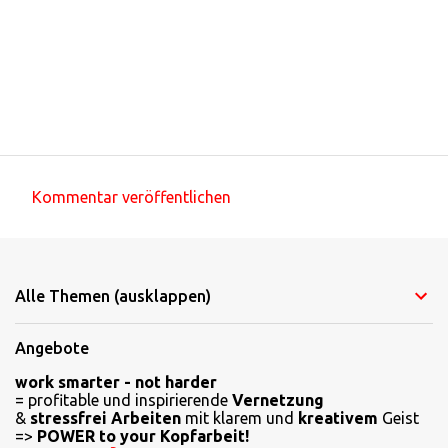
Kommentar veröffentlichen
K
o
m
Alle Themen (ausklappen)
m
e
Angebote
n
work smarter - not harder
t
= profitable und inspirierende
Vernetzung
a
&
stressfrei Arbeiten
mit klarem und
kreativem
Geist
=>
POWER to your Kopfarbeit!
r