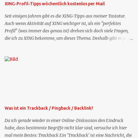
XING-Profil-Tipps wöchentlich kostenlos per Mail
Seit einigen Jahren gibt es die XING-Tipps aus meiner Tastatur.
Auch wenn Aktivität auf XING wichtger ist, als ein "perfektes
Profil" (was immer das genau ist) drehen sich doch viele Fragen,
die ich zu XING bekomme, um dieses Thema. Deshalb gibt es jetzt
die Profil-Fragen zu XING als eigene Mailsequenz: Jede Woche um
die selbe Zeit, zu der Sie die Mails das erste mal bestellt haben,
bekommen Sie kostenlos eine weitere Folge. Die Startsequenz ist 16
Mails lang, wird also etwa vier Monate vorhalten. Weitere
Mailangebote dieser Art sehen Sie auf meiner XING-Seite oder hier
oben rechts im Blog. Die Profilfragen werde ich mittelfristig aus
der normalen XING-Tipp-Mail entfernen, da ich sie so nur an einer
Stelle pflegen muss.
Was ist ein Trackback / Pingback / Backlink?
Da ich gerade wieder in einer Online-Diskussion den Eindruck
habe, dass bestimmte Begriffe nicht klar sind, versuche ich hier
mal mein Bestes: Trackback Ein 'Trackback' ist eine Nachricht, die