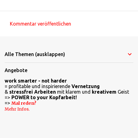
Kommentar veröffentlichen
K
o
m
Alle Themen (ausklappen)
m
e
Angebote
n
work smarter - not harder
t
= profitable und inspirierende
Vernetzung
a
&
stressfrei Arbeiten
mit klarem und
kreativem
Geist
=>
POWER to your Kopfarbeit!
r
=>
Mal reden?
e
Mehr Infos.