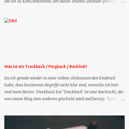
die ich zu XING bekomme, um dieses Thema. Deshalb gibt es jetzt
die Profil-Fragen zu XING als eigene Mailsequenz: Jede Woche um
die selbe Zeit, zu der Sie die Mails das erste mal bestellt haben,
bekommen Sie kostenlos eine weitere Folge. Die Startsequenz ist 16
Mails lang, wird also etwa vier Monate vorhalten. Weitere
Mailangebote dieser Art sehen Sie auf meiner XING-Seite oder hier
oben rechts im Blog. Die Profilfragen werde ich mittelfristig aus
der normalen XING-Tipp-Mail entfernen, da ich sie so nur an einer
Stelle pflegen muss.
Was ist ein Trackback / Pingback / Backlink?
Da ich gerade wieder in einer Online-Diskussion den Eindruck
habe, dass bestimmte Begriffe nicht klar sind, versuche ich hier
mal mein Bestes: Trackback Ein 'Trackback' ist eine Nachricht, die
von einem Blog zum anderen geschickt wird und besagt: "Lieber
Blogeintrag, ich habe einen Kommentar zu dir geschrieben, aber
nicht bei dir in den Kommentaren sondern in meinem Blog. Bitte
vermerke das doch, damit deine Leser auch mal vorbeischauen,
was ich zu deinem Inhalt zu sagen hatte." Diese