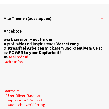
K
o
m
Alle Themen (ausklappen)
m
e
Angebote
n
work smarter - not harder
t
= profitable und inspirierende
Vernetzung
a
&
stressfrei Arbeiten
mit klarem und
kreativem
Geist
=>
POWER to your Kopfarbeit!
r
=>
Mal reden?
e
Mehr Infos.
Startseite
- Über Oliver Gassner
- Impressum / Kontakt
- Datenschutzerklärung