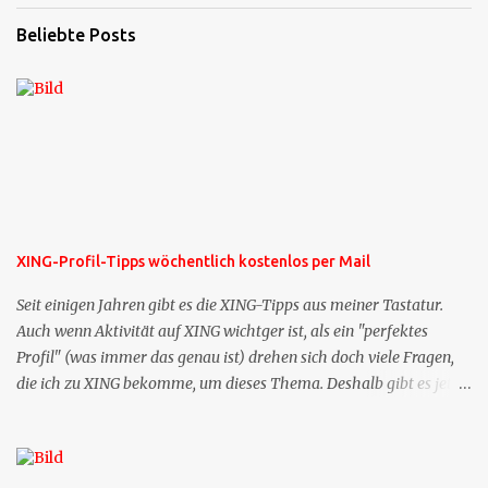
Beliebte Posts
XING-Profil-Tipps wöchentlich kostenlos per Mail
Seit einigen Jahren gibt es die XING-Tipps aus meiner Tastatur.
Auch wenn Aktivität auf XING wichtger ist, als ein "perfektes
Profil" (was immer das genau ist) drehen sich doch viele Fragen,
die ich zu XING bekomme, um dieses Thema. Deshalb gibt es jetzt
die Profil-Fragen zu XING als eigene Mailsequenz: Jede Woche um
die selbe Zeit, zu der Sie die Mails das erste mal bestellt haben,
bekommen Sie kostenlos eine weitere Folge. Die Startsequenz ist 16