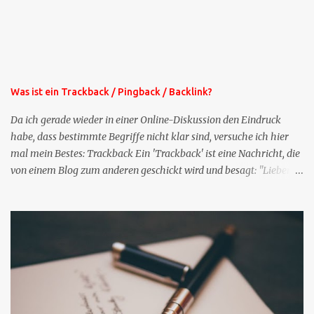
Mails lang, wird also etwa vier Monate vorhalten. Weitere
Mailangebote dieser Art sehen Sie auf meiner XING-Seite oder hier
oben rechts im Blog. Die Profilfragen werde ich mittelfristig aus
der normalen XING-Tipp-Mail entfernen, da ich sie so nur an einer
Stelle pflegen muss.
Was ist ein Trackback / Pingback / Backlink?
Da ich gerade wieder in einer Online-Diskussion den Eindruck
habe, dass bestimmte Begriffe nicht klar sind, versuche ich hier
mal mein Bestes: Trackback Ein 'Trackback' ist eine Nachricht, die
von einem Blog zum anderen geschickt wird und besagt: "Lieber
Blogeintrag, ich habe einen Kommentar zu dir geschrieben, aber
nicht bei dir in den Kommentaren sondern in meinem Blog. Bitte
vermerke das doch, damit deine Leser auch mal vorbeischauen,
was ich zu deinem Inhalt zu sagen hatte." Diese
Nachrichtenfunktion wird 'angestoßen' in dem 'mein' Blog an die
'TrackbackURL' des Anderen einen 'Ping' schickt, d.h. ein paar
Parameter übergibt (URL meines Eintrags, Kurzzitat meines
Beitrags). Praktisch muss man nichts Anderes tun, als die