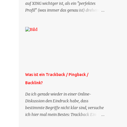
auf XING wichtger ist, als ein "perfektes
Profil" (was immer das genau ist) drehen
sich doch viele Fragen, die ich zu XING
bekomme, um dieses Thema. Deshalb gibt
es jetzt die Profil-Fragen zu XING als eigene
Mailsequenz: Jede Woche um die selbe Zeit,
zu der Sie die Mails das erste mal bestellt
haben, bekommen Sie kostenlos eine
weitere Folge. Die Startsequenz ist 16 Mails
lang, wird also etwa vier Monate vorhalten.
Weitere Mailangebote dieser Art sehen Sie
Was ist ein Trackback / Pingback /
auf meiner XING-Seite oder hier oben rechts
Backlink?
im Blog. Die Profilfragen werde ich
mittelfristig aus der normalen XING-Tipp-
Da ich gerade wieder in einer Online-
Mail entfernen, da ich sie so nur an einer
Diskussion den Eindruck habe, dass
Stelle pflegen muss.
bestimmte Begriffe nicht klar sind, versuche
ich hier mal mein Bestes: Trackback Ein
'Trackback' ist eine Nachricht, die von einem