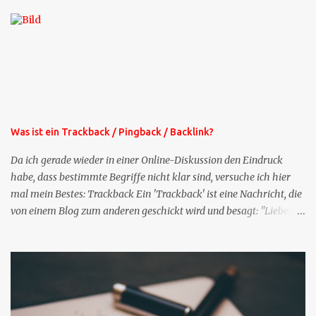
die selbe Zeit, zu der Sie die Mails das erste mal bestellt haben,
bekommen Sie kostenlos eine weitere Folge. Die Startsequenz ist 16
Mails lang, wird also etwa vier Monate vorhalten. Weitere
Mailangebote dieser Art sehen Sie auf meiner XING-Seite oder hier
oben rechts im Blog. Die Profilfragen werde ich mittelfristig aus
der normalen XING-Tipp-Mail entfernen, da ich sie so nur an einer
Stelle pflegen muss.
Was ist ein Trackback / Pingback / Backlink?
Da ich gerade wieder in einer Online-Diskussion den Eindruck
habe, dass bestimmte Begriffe nicht klar sind, versuche ich hier
mal mein Bestes: Trackback Ein 'Trackback' ist eine Nachricht, die
von einem Blog zum anderen geschickt wird und besagt: "Lieber
Blogeintrag, ich habe einen Kommentar zu dir geschrieben, aber
nicht bei dir in den Kommentaren sondern in meinem Blog. Bitte
vermerke das doch, damit deine Leser auch mal vorbeischauen,
was ich zu deinem Inhalt zu sagen hatte." Diese
Nachrichtenfunktion wird 'angestoßen' in dem 'mein' Blog an die
'TrackbackURL' des Anderen einen 'Ping' schickt, d.h. ein paar