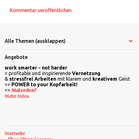
Kommentar veröffentlichen
K
o
m
Alle Themen (ausklappen)
m
e
Angebote
n
work smarter - not harder
t
= profitable und inspirierende
Vernetzung
a
&
stressfrei Arbeiten
mit klarem und
kreativem
Geist
=>
POWER to your Kopfarbeit!
r
=>
Mal reden?
e
Mehr Infos.
Startseite