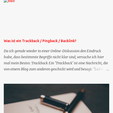
bekommen Sie kostenlos eine weitere Folge. Die Startsequenz ist 16
Mails lang, wird also etwa vier Monate vorhalten. Weitere
Mailangebote dieser Art sehen Sie auf meiner XING-Seite oder hier
oben rechts im Blog. Die Profilfragen werde ich mittelfristig aus
der normalen XING-Tipp-Mail entfernen, da ich sie so nur an einer
Stelle pflegen muss.
Was ist ein Trackback / Pingback / Backlink?
Da ich gerade wieder in einer Online-Diskussion den Eindruck
habe, dass bestimmte Begriffe nicht klar sind, versuche ich hier
mal mein Bestes: Trackback Ein 'Trackback' ist eine Nachricht, die
von einem Blog zum anderen geschickt wird und besagt: "Lieber
Blogeintrag, ich habe einen Kommentar zu dir geschrieben, aber
nicht bei dir in den Kommentaren sondern in meinem Blog. Bitte
vermerke das doch, damit deine Leser auch mal vorbeischauen,
was ich zu deinem Inhalt zu sagen hatte." Diese
Nachrichtenfunktion wird 'angestoßen' in dem 'mein' Blog an die
'TrackbackURL' des Anderen einen 'Ping' schickt, d.h. ein paar
Parameter übergibt (URL meines Eintrags, Kurzzitat meines