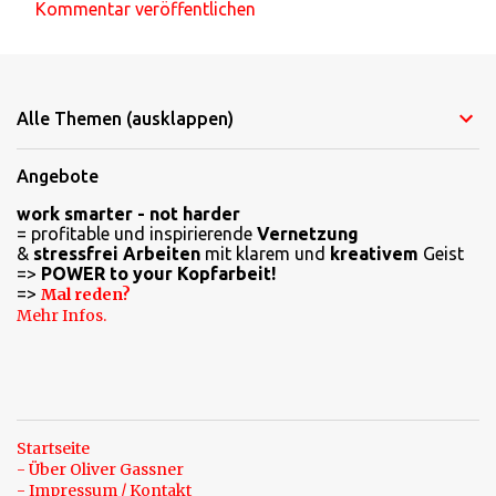
Kommentar veröffentlichen
K
o
m
Alle Themen (ausklappen)
m
e
Angebote
n
work smarter - not harder
t
= profitable und inspirierende
Vernetzung
a
&
stressfrei Arbeiten
mit klarem und
kreativem
Geist
=>
POWER to your Kopfarbeit!
r
=>
Mal reden?
e
Mehr Infos.
Startseite
- Über Oliver Gassner
- Impressum / Kontakt