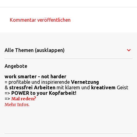
Kommentar veröffentlichen
K
o
m
Alle Themen (ausklappen)
m
e
Angebote
n
work smarter - not harder
t
= profitable und inspirierende
Vernetzung
a
&
stressfrei Arbeiten
mit klarem und
kreativem
Geist
=>
POWER to your Kopfarbeit!
r
=>
Mal reden?
e
Mehr Infos.