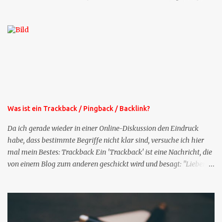
die Profil-Fragen zu XING als eigene Mailsequenz: Jede Woche um
die selbe Zeit, zu der Sie die Mails das erste mal bestellt haben,
bekommen Sie kostenlos eine weitere Folge. Die Startsequenz ist 16
Mails lang, wird also etwa vier Monate vorhalten. Weitere
Mailangebote dieser Art sehen Sie auf meiner XING-Seite oder hier
oben rechts im Blog. Die Profilfragen werde ich mittelfristig aus
der normalen XING-Tipp-Mail entfernen, da ich sie so nur an einer
Stelle pflegen muss.
Was ist ein Trackback / Pingback / Backlink?
Da ich gerade wieder in einer Online-Diskussion den Eindruck
habe, dass bestimmte Begriffe nicht klar sind, versuche ich hier
mal mein Bestes: Trackback Ein 'Trackback' ist eine Nachricht, die
von einem Blog zum anderen geschickt wird und besagt: "Lieber
Blogeintrag, ich habe einen Kommentar zu dir geschrieben, aber
nicht bei dir in den Kommentaren sondern in meinem Blog. Bitte
vermerke das doch, damit deine Leser auch mal vorbeischauen,
was ich zu deinem Inhalt zu sagen hatte." Diese