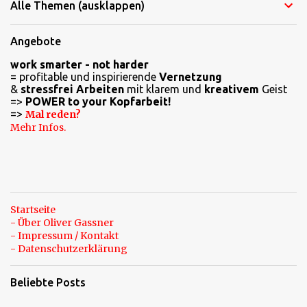
Alle Themen (ausklappen)
m
e
Angebote
n
work smarter - not harder
t
= profitable und inspirierende
Vernetzung
a
&
stressfrei Arbeiten
mit klarem und
kreativem
Geist
=>
POWER to your Kopfarbeit!
r
=>
Mal reden?
e
Mehr Infos.
Startseite
- Über Oliver Gassner
- Impressum / Kontakt
- Datenschutzerklärung
Beliebte Posts