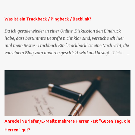
der normalen XING-Tipp-Mail entfernen, da ich sie so nur an einer
Stelle pflegen muss.
Was ist ein Trackback / Pingback / Backlink?
Da ich gerade wieder in einer Online-Diskussion den Eindruck
habe, dass bestimmte Begriffe nicht klar sind, versuche ich hier
mal mein Bestes: Trackback Ein 'Trackback' ist eine Nachricht, die
von einem Blog zum anderen geschickt wird und besagt: "Lieber
Blogeintrag, ich habe einen Kommentar zu dir geschrieben, aber
nicht bei dir in den Kommentaren sondern in meinem Blog. Bitte
vermerke das doch, damit deine Leser auch mal vorbeischauen,
was ich zu deinem Inhalt zu sagen hatte." Diese
Nachrichtenfunktion wird 'angestoßen' in dem 'mein' Blog an die
'TrackbackURL' des Anderen einen 'Ping' schickt, d.h. ein paar
Parameter übergibt (URL meines Eintrags, Kurzzitat meines
Beitrags). Praktisch muss man nichts Anderes tun, als die
TrackbackURL beim Schreiben meines Beitrags in ein bestimmtes
Anrede in Briefen/E-Mails: mehrere Herren - Ist "Guten Tag, die
Feld in meinem 'Blog-Redaktionssystem' einzufügen. Trackbacks
Herren" gut?
und TrackbackURLs sind heute recht selten. Das Trackback-