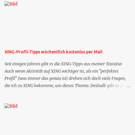
XING-Profil-Tipps wöchentlich kostenlos per Mail
Seit einigen Jahren gibt es die XING-Tipps aus meiner Tastatur.
Auch wenn Aktivität auf XING wichtger ist, als ein "perfektes
Profil" (was immer das genau ist) drehen sich doch viele Fragen,
die ich zu XING bekomme, um dieses Thema. Deshalb gibt es jetzt
die Profil-Fragen zu XING als eigene Mailsequenz: Jede Woche um
die selbe Zeit, zu der Sie die Mails das erste mal bestellt haben,
bekommen Sie kostenlos eine weitere Folge. Die Startsequenz ist 16
Mails lang, wird also etwa vier Monate vorhalten. Weitere
Mailangebote dieser Art sehen Sie auf meiner XING-Seite oder hier
oben rechts im Blog. Die Profilfragen werde ich mittelfristig aus