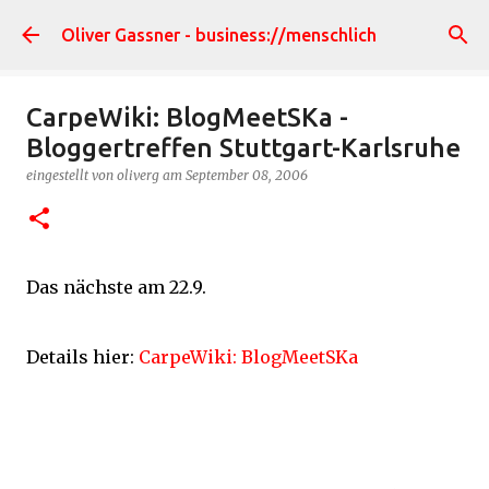
Direkt zum Hauptbereich
Oliver Gassner - business://menschlich
CarpeWiki: BlogMeetSKa -
Bloggertreffen Stuttgart-Karlsruhe
eingestellt von
oliverg
am
September 08, 2006
Das nächste am 22.9.
Details hier:
CarpeWiki: BlogMeetSKa