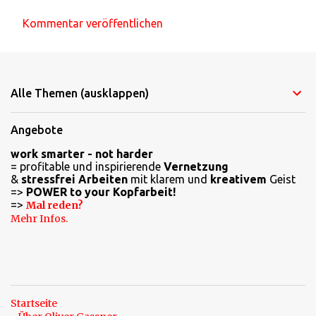
Kommentar veröffentlichen
K
o
m
Alle Themen (ausklappen)
m
e
Angebote
n
work smarter - not harder
t
= profitable und inspirierende
Vernetzung
a
&
stressfrei Arbeiten
mit klarem und
kreativem
Geist
=>
POWER to your Kopfarbeit!
r
=>
Mal reden?
e
Mehr Infos.
Startseite