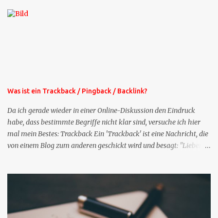
die selbe Zeit, zu der Sie die Mails das erste mal bestellt haben,
bekommen Sie kostenlos eine weitere Folge. Die Startsequenz ist 16
Mails lang, wird also etwa vier Monate vorhalten. Weitere
Mailangebote dieser Art sehen Sie auf meiner XING-Seite oder hier
oben rechts im Blog. Die Profilfragen werde ich mittelfristig aus
der normalen XING-Tipp-Mail entfernen, da ich sie so nur an einer
Stelle pflegen muss.
Was ist ein Trackback / Pingback / Backlink?
Da ich gerade wieder in einer Online-Diskussion den Eindruck
habe, dass bestimmte Begriffe nicht klar sind, versuche ich hier
mal mein Bestes: Trackback Ein 'Trackback' ist eine Nachricht, die
von einem Blog zum anderen geschickt wird und besagt: "Lieber
Blogeintrag, ich habe einen Kommentar zu dir geschrieben, aber
nicht bei dir in den Kommentaren sondern in meinem Blog. Bitte
vermerke das doch, damit deine Leser auch mal vorbeischauen,
was ich zu deinem Inhalt zu sagen hatte." Diese
Nachrichtenfunktion wird 'angestoßen' in dem 'mein' Blog an die
'TrackbackURL' des Anderen einen 'Ping' schickt, d.h. ein paar