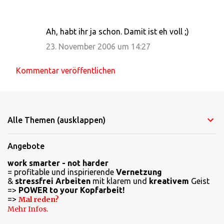
r
e
Ah, habt ihr ja schon. Damit ist eh voll ;)
23. November 2006 um 14:27
Kommentar veröffentlichen
Alle Themen (ausklappen)
Angebote
work smarter - not harder
= profitable und inspirierende
Vernetzung
&
stressfrei Arbeiten
mit klarem und
kreativem
Geist
=>
POWER to your Kopfarbeit!
=>
Mal reden?
Mehr Infos.