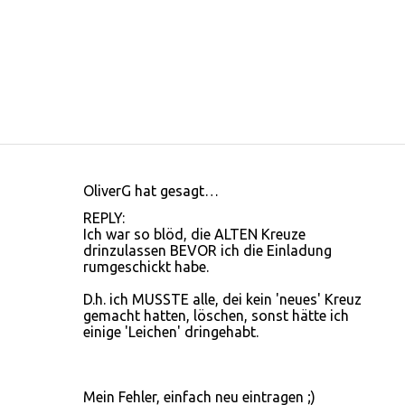
OliverG hat gesagt…
K
REPLY:
o
Ich war so blöd, die ALTEN Kreuze
drinzulassen BEVOR ich die Einladung
m
rumgeschickt habe.
m
D.h. ich MUSSTE alle, dei kein 'neues' Kreuz
e
gemacht hatten, löschen, sonst hätte ich
n
einige 'Leichen' dringehabt.
t
a
Mein Fehler, einfach neu eintragen ;)