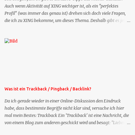
Auch wenn Aktivität auf XING wichtger ist, als ein "perfektes
Profil" (was immer das genau ist) drehen sich doch viele Fragen,
die ich zu XING bekomme, um dieses Thema. Deshalb gibt es jetzt
die Profil-Fragen zu XING als eigene Mailsequenz: Jede Woche um
die selbe Zeit, zu der Sie die Mails das erste mal bestellt haben,
bekommen Sie kostenlos eine weitere Folge. Die Startsequenz ist 16
Mails lang, wird also etwa vier Monate vorhalten. Weitere
Mailangebote dieser Art sehen Sie auf meiner XING-Seite oder hier
oben rechts im Blog. Die Profilfragen werde ich mittelfristig aus
der normalen XING-Tipp-Mail entfernen, da ich sie so nur an einer
Stelle pflegen muss.
Was ist ein Trackback / Pingback / Backlink?
Da ich gerade wieder in einer Online-Diskussion den Eindruck
habe, dass bestimmte Begriffe nicht klar sind, versuche ich hier
mal mein Bestes: Trackback Ein 'Trackback' ist eine Nachricht, die
von einem Blog zum anderen geschickt wird und besagt: "Lieber
Blogeintrag, ich habe einen Kommentar zu dir geschrieben, aber