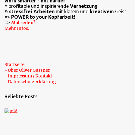
work smarter - not harder
t
= profitable und inspirierende
Vernetzung
a
&
stressfrei Arbeiten
mit klarem und
kreativem
Geist
=>
POWER to your Kopfarbeit!
r
=>
Mal reden?
e
Mehr Infos.
Startseite
- Über Oliver Gassner
- Impressum / Kontakt
- Datenschutzerklärung
Beliebte Posts