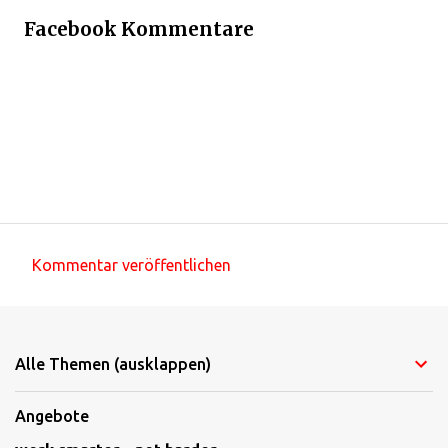
Facebook Kommentare
Kommentar veröffentlichen
K
o
m
Alle Themen (ausklappen)
m
e
Angebote
n