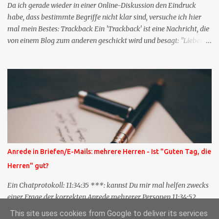
Da ich gerade wieder in einer Online-Diskussion den Eindruck
habe, dass bestimmte Begriffe nicht klar sind, versuche ich hier
mal mein Bestes: Trackback Ein 'Trackback' ist eine Nachricht, die
von einem Blog zum anderen geschickt wird und besagt: "Lieber
Blogeintrag, ich habe einen Kommentar zu dir geschrieben, aber
nicht bei dir in den Kommentaren sondern in meinem Blog. Bitte
vermerke das doch, damit deine Leser auch mal vorbeischauen,
was ich zu deinem Inhalt zu sagen hatte." Diese
Nachrichtenfunktion wird 'angestoßen' in dem 'mein' Blog an die
'TrackbackURL' des Anderen einen 'Ping' schickt, d.h. ein paar
Parameter übergibt (URL meines Eintrags, Kurzzitat meines
Beitrags). Praktisch muss man nichts Anderes tun, als die
TrackbackURL beim Schreiben meines Beitrags in ein bestimmtes
Anrede in Briefen/E-Mails: mehrere Herren - Ist "Guten Tag, die
Feld in meinem 'Blog-Redaktionssystem' einzufügen. Trackbacks
Herren" gut?
und TrackbackURLs sind heute recht selten. Das Trackback-
Verfahren wurde wei...
Ein Chatprotokoll: 11:34:35 ***: kannst Du mir mal helfen zwecks
einer Frage der korrekten Anrede mehrerer Personen 11:34:52
***: Guten Tag die Herren ? 11:35:07 ***: Sehr geehrte Herren,
This site uses cookies from Google to deliver its services