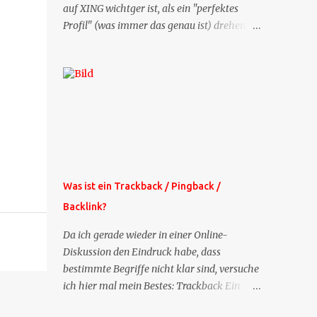
auf XING wichtger ist, als ein "perfektes
Profil" (was immer das genau ist) drehen
sich doch viele Fragen, die ich zu XING
bekomme, um dieses Thema. Deshalb gibt
es jetzt die Profil-Fragen zu XING als eigene
Mailsequenz: Jede Woche um die selbe Zeit,
zu der Sie die Mails das erste mal bestellt
haben, bekommen Sie kostenlos eine
weitere Folge. Die Startsequenz ist 16 Mails
lang, wird also etwa vier Monate vorhalten.
Weitere Mailangebote dieser Art sehen Sie
Was ist ein Trackback / Pingback /
auf meiner XING-Seite oder hier oben rechts
Backlink?
im Blog. Die Profilfragen werde ich
mittelfristig aus der normalen XING-Tipp-
Da ich gerade wieder in einer Online-
Mail entfernen, da ich sie so nur an einer
Diskussion den Eindruck habe, dass
Stelle pflegen muss.
bestimmte Begriffe nicht klar sind, versuche
ich hier mal mein Bestes: Trackback Ein
'Trackback' ist eine Nachricht, die von einem