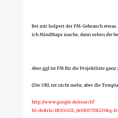
Bei mir holpert der FM-Gebrauch etwas.
ich MindMaps mache, dann sehen die bei 
Aber ggf ist FM für die Projektliste ganz
(Die URL tut nicht mehr, aber die Templa
http://www.google.de/search?
hl=de&rlz=1B3GGGL_deDE177DE233&q=f