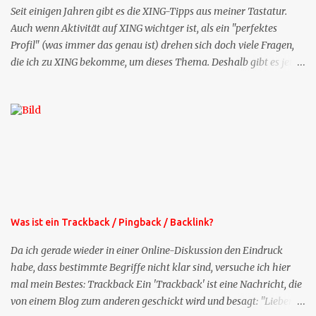
Seit einigen Jahren gibt es die XING-Tipps aus meiner Tastatur.
Auch wenn Aktivität auf XING wichtger ist, als ein "perfektes
Profil" (was immer das genau ist) drehen sich doch viele Fragen,
die ich zu XING bekomme, um dieses Thema. Deshalb gibt es jetzt
die Profil-Fragen zu XING als eigene Mailsequenz: Jede Woche um
die selbe Zeit, zu der Sie die Mails das erste mal bestellt haben,
bekommen Sie kostenlos eine weitere Folge. Die Startsequenz ist 16
Mails lang, wird also etwa vier Monate vorhalten. Weitere
Mailangebote dieser Art sehen Sie auf meiner XING-Seite oder hier
oben rechts im Blog. Die Profilfragen werde ich mittelfristig aus
der normalen XING-Tipp-Mail entfernen, da ich sie so nur an einer
Stelle pflegen muss.
Was ist ein Trackback / Pingback / Backlink?
Da ich gerade wieder in einer Online-Diskussion den Eindruck
habe, dass bestimmte Begriffe nicht klar sind, versuche ich hier
mal mein Bestes: Trackback Ein 'Trackback' ist eine Nachricht, die
von einem Blog zum anderen geschickt wird und besagt: "Lieber