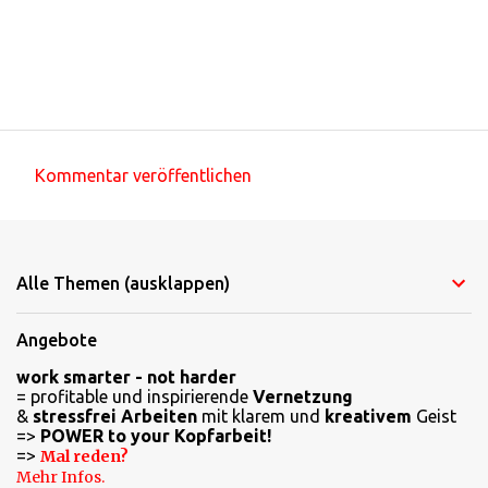
Kommentar veröffentlichen
K
o
m
Alle Themen (ausklappen)
m
e
Angebote
n
work smarter - not harder
t
= profitable und inspirierende
Vernetzung
a
&
stressfrei Arbeiten
mit klarem und
kreativem
Geist
=>
POWER to your Kopfarbeit!
r
=>
Mal reden?
e
Mehr Infos.