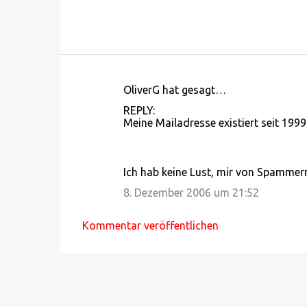
OliverG hat gesagt…
K
REPLY:
o
Meine Mailadresse existiert seit 199
m
m
Ich hab keine Lust, mir von Spammern
e
8. Dezember 2006 um 21:52
n
t
Kommentar veröffentlichen
a
r
e