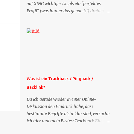
auf XING wichtger ist, als ein "perfektes
Profil" (was immer das genau ist) drehen
sich doch viele Fragen, die ich zu XING
bekomme, um dieses Thema. Deshalb gibt
es jetzt die Profil-Fragen zu XING als eigene
Mailsequenz: Jede Woche um die selbe Zeit,
zu der Sie die Mails das erste mal bestellt
haben, bekommen Sie kostenlos eine
weitere Folge. Die Startsequenz ist 16 Mails
lang, wird also etwa vier Monate vorhalten.
Weitere Mailangebote dieser Art sehen Sie
Was ist ein Trackback / Pingback /
auf meiner XING-Seite oder hier oben rechts
Backlink?
im Blog. Die Profilfragen werde ich
mittelfristig aus der normalen XING-Tipp-
Da ich gerade wieder in einer Online-
Mail entfernen, da ich sie so nur an einer
Diskussion den Eindruck habe, dass
Stelle pflegen muss.
bestimmte Begriffe nicht klar sind, versuche
ich hier mal mein Bestes: Trackback Ein
'Trackback' ist eine Nachricht, die von einem