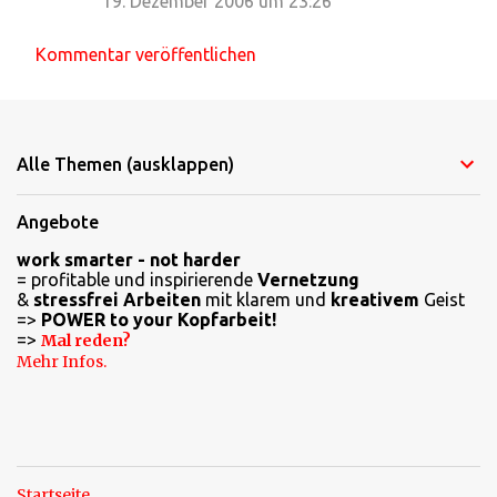
19. Dezember 2006 um 23:26
m
e
Kommentar veröffentlichen
n
t
a
Alle Themen (ausklappen)
r
e
Angebote
work smarter - not harder
= profitable und inspirierende
Vernetzung
&
stressfrei Arbeiten
mit klarem und
kreativem
Geist
=>
POWER to your Kopfarbeit!
=>
Mal reden?
Mehr Infos.
Startseite