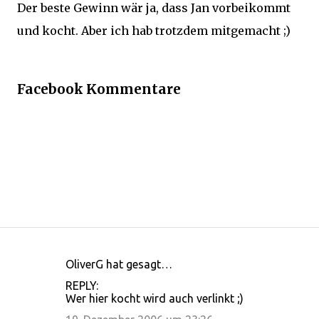
Der beste Gewinn wär ja, dass Jan vorbeikommt
und kocht. Aber ich hab trotzdem mitgemacht ;)
Facebook Kommentare
OliverG hat gesagt…
K
REPLY:
o
Wer hier kocht wird auch verlinkt ;)
m