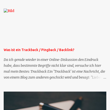
die Profil-Fragen zu XING als eigene Mailsequenz: Jede Woche um
die selbe Zeit, zu der Sie die Mails das erste mal bestellt haben,
bekommen Sie kostenlos eine weitere Folge. Die Startsequenz ist 16
Mails lang, wird also etwa vier Monate vorhalten. Weitere
Mailangebote dieser Art sehen Sie auf meiner XING-Seite oder hier
oben rechts im Blog. Die Profilfragen werde ich mittelfristig aus
der normalen XING-Tipp-Mail entfernen, da ich sie so nur an einer
Stelle pflegen muss.
Was ist ein Trackback / Pingback / Backlink?
Da ich gerade wieder in einer Online-Diskussion den Eindruck
habe, dass bestimmte Begriffe nicht klar sind, versuche ich hier
mal mein Bestes: Trackback Ein 'Trackback' ist eine Nachricht, die
von einem Blog zum anderen geschickt wird und besagt: "Lieber
Blogeintrag, ich habe einen Kommentar zu dir geschrieben, aber
nicht bei dir in den Kommentaren sondern in meinem Blog. Bitte
vermerke das doch, damit deine Leser auch mal vorbeischauen,
was ich zu deinem Inhalt zu sagen hatte." Diese
Nachrichtenfunktion wird 'angestoßen' in dem 'mein' Blog an die