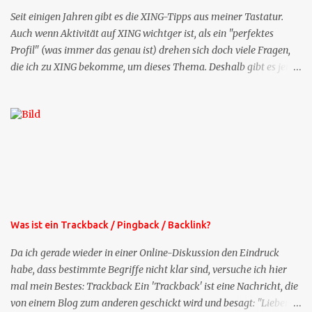
Seit einigen Jahren gibt es die XING-Tipps aus meiner Tastatur.
Auch wenn Aktivität auf XING wichtger ist, als ein "perfektes
Profil" (was immer das genau ist) drehen sich doch viele Fragen,
die ich zu XING bekomme, um dieses Thema. Deshalb gibt es jetzt
die Profil-Fragen zu XING als eigene Mailsequenz: Jede Woche um
die selbe Zeit, zu der Sie die Mails das erste mal bestellt haben,
bekommen Sie kostenlos eine weitere Folge. Die Startsequenz ist 16
Mails lang, wird also etwa vier Monate vorhalten. Weitere
Mailangebote dieser Art sehen Sie auf meiner XING-Seite oder hier
oben rechts im Blog. Die Profilfragen werde ich mittelfristig aus
der normalen XING-Tipp-Mail entfernen, da ich sie so nur an einer
Stelle pflegen muss.
Was ist ein Trackback / Pingback / Backlink?
Da ich gerade wieder in einer Online-Diskussion den Eindruck
habe, dass bestimmte Begriffe nicht klar sind, versuche ich hier
mal mein Bestes: Trackback Ein 'Trackback' ist eine Nachricht, die
von einem Blog zum anderen geschickt wird und besagt: "Lieber