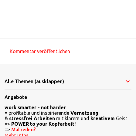
Kommentar veröffentlichen
K
o
m
Alle Themen (ausklappen)
m
e
Angebote
n
work smarter - not harder
t
= profitable und inspirierende
Vernetzung
a
&
stressfrei Arbeiten
mit klarem und
kreativem
Geist
=>
POWER to your Kopfarbeit!
r
=>
Mal reden?
e
Mehr Infos.