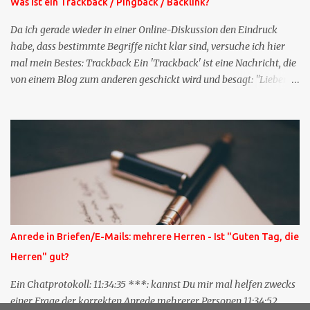
Was ist ein Trackback / Pingback / Backlink?
Da ich gerade wieder in einer Online-Diskussion den Eindruck
habe, dass bestimmte Begriffe nicht klar sind, versuche ich hier
mal mein Bestes: Trackback Ein 'Trackback' ist eine Nachricht, die
von einem Blog zum anderen geschickt wird und besagt: "Lieber
Blogeintrag, ich habe einen Kommentar zu dir geschrieben, aber
nicht bei dir in den Kommentaren sondern in meinem Blog. Bitte
vermerke das doch, damit deine Leser auch mal vorbeischauen,
was ich zu deinem Inhalt zu sagen hatte." Diese
Nachrichtenfunktion wird 'angestoßen' in dem 'mein' Blog an die
'TrackbackURL' des Anderen einen 'Ping' schickt, d.h. ein paar
Parameter übergibt (URL meines Eintrags, Kurzzitat meines
Beitrags). Praktisch muss man nichts Anderes tun, als die
TrackbackURL beim Schreiben meines Beitrags in ein bestimmtes
Anrede in Briefen/E-Mails: mehrere Herren - Ist "Guten Tag, die
Feld in meinem 'Blog-Redaktionssystem' einzufügen. Trackbacks
Herren" gut?
und TrackbackURLs sind heute recht selten. Das Trackback-
Verfahren wurde wei...
Ein Chatprotokoll: 11:34:35 ***: kannst Du mir mal helfen zwecks
einer Frage der korrekten Anrede mehrerer Personen 11:34:52