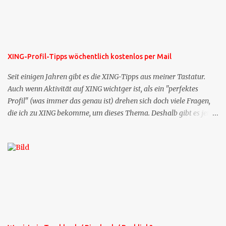
XING-Profil-Tipps wöchentlich kostenlos per Mail
Seit einigen Jahren gibt es die XING-Tipps aus meiner Tastatur.
Auch wenn Aktivität auf XING wichtger ist, als ein "perfektes
Profil" (was immer das genau ist) drehen sich doch viele Fragen,
die ich zu XING bekomme, um dieses Thema. Deshalb gibt es jetzt
die Profil-Fragen zu XING als eigene Mailsequenz: Jede Woche um
die selbe Zeit, zu der Sie die Mails das erste mal bestellt haben,
bekommen Sie kostenlos eine weitere Folge. Die Startsequenz ist 16
Mails lang, wird also etwa vier Monate vorhalten. Weitere
Mailangebote dieser Art sehen Sie auf meiner XING-Seite oder hier
oben rechts im Blog. Die Profilfragen werde ich mittelfristig aus
der normalen XING-Tipp-Mail entfernen, da ich sie so nur an einer
Stelle pflegen muss.