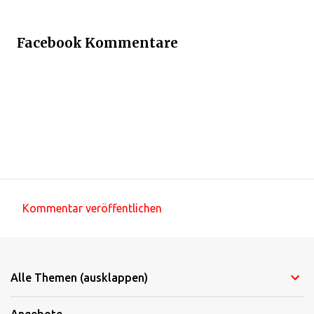
Facebook Kommentare
Kommentar veröffentlichen
K
o
m
Alle Themen (ausklappen)
m
e