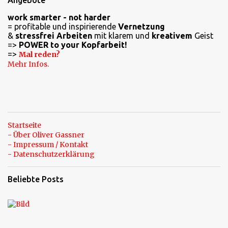
Angebote
n
work smarter - not harder
t
= profitable und inspirierende
Vernetzung
a
&
stressfrei Arbeiten
mit klarem und
kreativem
Geist
=>
POWER to your Kopfarbeit!
r
=>
Mal reden?
e
Mehr Infos.
Startseite
- Über Oliver Gassner
- Impressum / Kontakt
- Datenschutzerklärung
Beliebte Posts