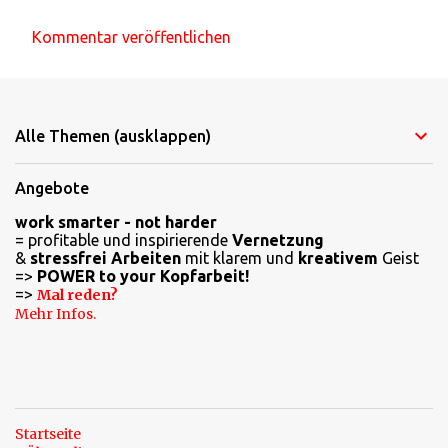
Kommentar veröffentlichen
K
o
m
Alle Themen (ausklappen)
m
e
Angebote
n
work smarter - not harder
t
= profitable und inspirierende
Vernetzung
a
&
stressfrei Arbeiten
mit klarem und
kreativem
Geist
=>
POWER to your Kopfarbeit!
r
=>
Mal reden?
e
Mehr Infos.
Startseite