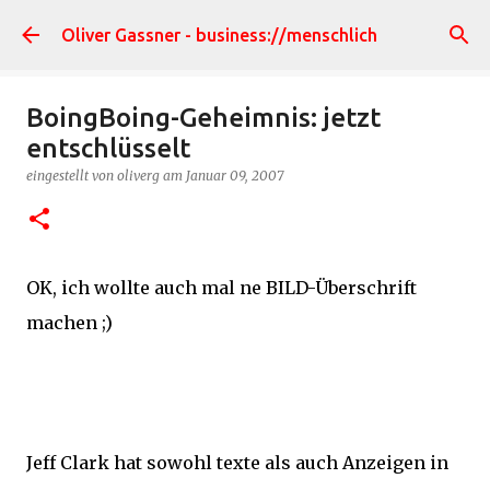
Direkt zum Hauptbereich
Oliver Gassner - business://menschlich
BoingBoing-Geheimnis: jetzt
entschlüsselt
eingestellt von
oliverg
am
Januar 09, 2007
OK, ich wollte auch mal ne BILD-Überschrift
machen ;)
Jeff Clark hat sowohl texte als auch Anzeigen in