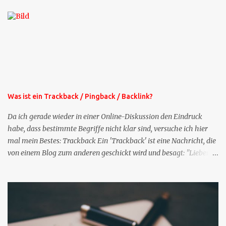
die selbe Zeit, zu der Sie die Mails das erste mal bestellt haben,
bekommen Sie kostenlos eine weitere Folge. Die Startsequenz ist 16
Mails lang, wird also etwa vier Monate vorhalten. Weitere
Mailangebote dieser Art sehen Sie auf meiner XING-Seite oder hier
oben rechts im Blog. Die Profilfragen werde ich mittelfristig aus
der normalen XING-Tipp-Mail entfernen, da ich sie so nur an einer
Stelle pflegen muss.
Was ist ein Trackback / Pingback / Backlink?
Da ich gerade wieder in einer Online-Diskussion den Eindruck
habe, dass bestimmte Begriffe nicht klar sind, versuche ich hier
mal mein Bestes: Trackback Ein 'Trackback' ist eine Nachricht, die
von einem Blog zum anderen geschickt wird und besagt: "Lieber
Blogeintrag, ich habe einen Kommentar zu dir geschrieben, aber
nicht bei dir in den Kommentaren sondern in meinem Blog. Bitte
vermerke das doch, damit deine Leser auch mal vorbeischauen,
was ich zu deinem Inhalt zu sagen hatte." Diese
Nachrichtenfunktion wird 'angestoßen' in dem 'mein' Blog an die
'TrackbackURL' des Anderen einen 'Ping' schickt, d.h. ein paar