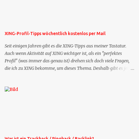
XING-Profil-Tipps wöchentlich kostenlos per Mail
Seit einigen Jahren gibt es die XING-Tipps aus meiner Tastatur.
Auch wenn Aktivität auf XING wichtger ist, als ein "perfektes
Profil" (was immer das genau ist) drehen sich doch viele Fragen,
die ich zu XING bekomme, um dieses Thema. Deshalb gibt es jetzt
die Profil-Fragen zu XING als eigene Mailsequenz: Jede Woche um
die selbe Zeit, zu der Sie die Mails das erste mal bestellt haben,
bekommen Sie kostenlos eine weitere Folge. Die Startsequenz ist 16
Mails lang, wird also etwa vier Monate vorhalten. Weitere
Mailangebote dieser Art sehen Sie auf meiner XING-Seite oder hier
oben rechts im Blog. Die Profilfragen werde ich mittelfristig aus
der normalen XING-Tipp-Mail entfernen, da ich sie so nur an einer
Stelle pflegen muss.
Was ist ein Trackback / Pingback / Backlink?