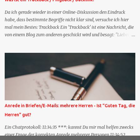
Da ich gerade wieder in einer Online-Diskussion den Eindruck
habe, dass bestimmte Begriffe nicht klar sind, versuche ich hier
mal mein Bestes: Trackback Ein 'Trackback' ist eine Nachricht, die
von einem Blog zum anderen geschickt wird und besagt: "Lieber
Blogeintrag, ich habe einen Kommentar zu dir geschrieben, aber
nicht bei dir in den Kommentaren sondern in meinem Blog. Bitte
vermerke das doch, damit deine Leser auch mal vorbeischauen,
was ich zu deinem Inhalt zu sagen hatte." Diese
Nachrichtenfunktion wird 'angestoßen' in dem 'mein' Blog an die
'TrackbackURL' des Anderen einen 'Ping' schickt, d.h. ein paar
Parameter übergibt (URL meines Eintrags, Kurzzitat meines
Beitrags). Praktisch muss man nichts Anderes tun, als die
TrackbackURL beim Schreiben meines Beitrags in ein bestimmtes
Anrede in Briefen/E-Mails: mehrere Herren - Ist "Guten Tag, die
Feld in meinem 'Blog-Redaktionssystem' einzufügen. Trackbacks
Herren" gut?
und TrackbackURLs sind heute recht selten. Das Trackback-
Verfahren wurde wei...
Ein Chatprotokoll: 11:34:35 ***: kannst Du mir mal helfen zwecks
einer Frage der korrekten Anrede mehrerer Personen 11:34:52