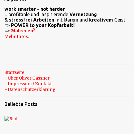
n
work smarter - not harder
t
= profitable und inspirierende
Vernetzung
a
&
stressfrei Arbeiten
mit klarem und
kreativem
Geist
=>
POWER to your Kopfarbeit!
r
=>
Mal reden?
e
Mehr Infos.
Startseite
- Über Oliver Gassner
- Impressum / Kontakt
- Datenschutzerklärung
Beliebte Posts