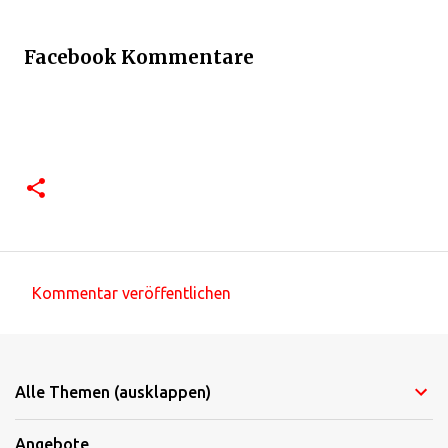
Facebook Kommentare
Kommentar veröffentlichen
K
o
m
Alle Themen (ausklappen)
m
e
Angebote