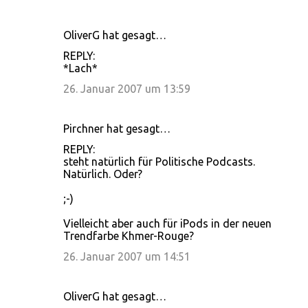
OliverG hat gesagt…
K
REPLY:
o
*Lach*
m
26. Januar 2007 um 13:59
m
e
Pirchner hat gesagt…
n
REPLY:
t
steht natürlich für Politische Podcasts.
Natürlich. Oder?
a
r
;-)
e
Vielleicht aber auch für iPods in der neuen
Trendfarbe Khmer-Rouge?
26. Januar 2007 um 14:51
OliverG hat gesagt…