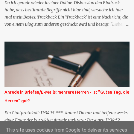
Da ich gerade wieder in einer Online-Diskussion den Eindruck
habe, dass bestimmte Begriffe nicht klar sind, versuche ich hier
mal mein Bestes: Trackback Ein 'Trackback' ist eine Nachricht, die
von einem Blog zum anderen geschickt wird und besagt: "Lieber
Blogeintrag, ich habe einen Kommentar zu dir geschrieben, aber
nicht bei dir in den Kommentaren sondern in meinem Blog. Bitte
vermerke das doch, damit deine Leser auch mal vorbeischauen,
was ich zu deinem Inhalt zu sagen hatte." Diese
Nachrichtenfunktion wird 'angestoßen' in dem 'mein' Blog an die
'TrackbackURL' des Anderen einen 'Ping' schickt, d.h. ein paar
Parameter übergibt (URL meines Eintrags, Kurzzitat meines
Beitrags). Praktisch muss man nichts Anderes tun, als die
TrackbackURL beim Schreiben meines Beitrags in ein bestimmtes
Anrede in Briefen/E-Mails: mehrere Herren - Ist "Guten Tag, die
Feld in meinem 'Blog-Redaktionssystem' einzufügen. Trackbacks
Herren" gut?
und TrackbackURLs sind heute recht selten. Das Trackback-
Verfahren wurde wei...
Ein Chatprotokoll: 11:34:35 ***: kannst Du mir mal helfen zwecks
einer Frage der korrekten Anrede mehrerer Personen 11:34:52
***: Guten Tag die Herren ? 11:35:07 ***: Sehr geehrte Herren,
This site uses cookies from Google to deliver its services