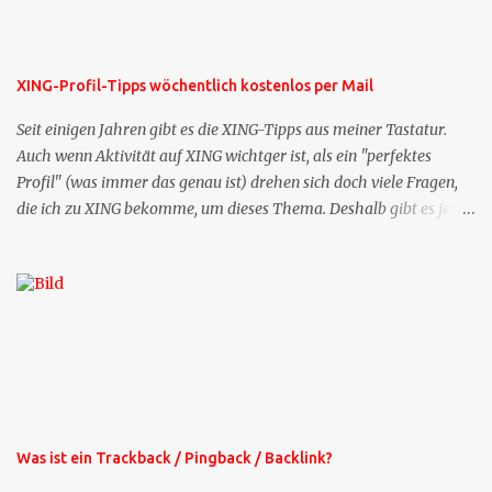
XING-Profil-Tipps wöchentlich kostenlos per Mail
Seit einigen Jahren gibt es die XING-Tipps aus meiner Tastatur.
Auch wenn Aktivität auf XING wichtger ist, als ein "perfektes
Profil" (was immer das genau ist) drehen sich doch viele Fragen,
die ich zu XING bekomme, um dieses Thema. Deshalb gibt es jetzt
die Profil-Fragen zu XING als eigene Mailsequenz: Jede Woche um
die selbe Zeit, zu der Sie die Mails das erste mal bestellt haben,
bekommen Sie kostenlos eine weitere Folge. Die Startsequenz ist 16
Mails lang, wird also etwa vier Monate vorhalten. Weitere
Mailangebote dieser Art sehen Sie auf meiner XING-Seite oder hier
oben rechts im Blog. Die Profilfragen werde ich mittelfristig aus
der normalen XING-Tipp-Mail entfernen, da ich sie so nur an einer
Stelle pflegen muss.
Was ist ein Trackback / Pingback / Backlink?