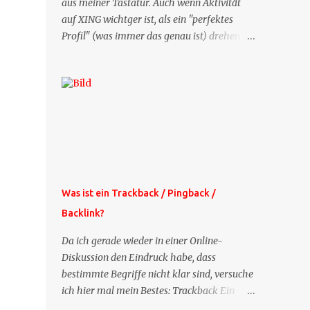
aus meiner Tastatur. Auch wenn Aktivität
auf XING wichtger ist, als ein "perfektes
Profil" (was immer das genau ist) drehen
sich doch viele Fragen, die ich zu XING
bekomme, um dieses Thema. Deshalb gibt
es jetzt die Profil-Fragen zu XING als eigene
Mailsequenz: Jede Woche um die selbe Zeit,
zu der Sie die Mails das erste mal bestellt
haben, bekommen Sie kostenlos eine
weitere Folge. Die Startsequenz ist 16 Mails
lang, wird also etwa vier Monate vorhalten.
Weitere Mailangebote dieser Art sehen Sie
Was ist ein Trackback / Pingback /
auf meiner XING-Seite oder hier oben rechts
Backlink?
im Blog. Die Profilfragen werde ich
mittelfristig aus der normalen XING-Tipp-
Da ich gerade wieder in einer Online-
Mail entfernen, da ich sie so nur an einer
Diskussion den Eindruck habe, dass
Stelle pflegen muss.
bestimmte Begriffe nicht klar sind, versuche
ich hier mal mein Bestes: Trackback Ein
'Trackback' ist eine Nachricht, die von einem