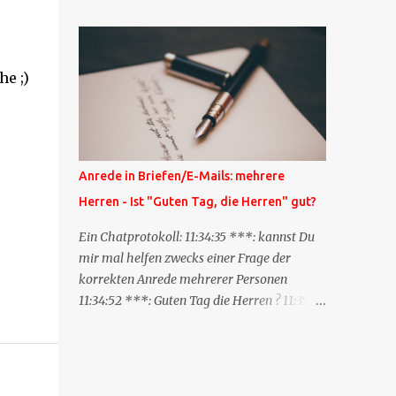
Blog zum anderen geschickt wird und
besagt: "Lieber Blogeintrag, ich habe einen
Kommentar zu dir geschrieben, aber nicht
e ;)
bei dir in den Kommentaren sondern in
meinem Blog. Bitte vermerke das doch,
damit deine Leser auch mal vorbeischauen,
was ich zu deinem Inhalt zu sagen hatte."
Diese Nachrichtenfunktion wird
Anrede in Briefen/E-Mails: mehrere
'angestoßen' in dem 'mein' Blog an die
Herren - Ist "Guten Tag, die Herren" gut?
'TrackbackURL' des Anderen einen 'Ping'
schickt, d.h. ein paar Parameter übergibt
Ein Chatprotokoll: 11:34:35 ***: kannst Du
(URL meines Eintrags, Kurzzitat meines
mir mal helfen zwecks einer Frage der
Beitrags). Praktisch muss man nichts
korrekten Anrede mehrerer Personen
Anderes tun, als die TrackbackURL beim
11:34:52 ***: Guten Tag die Herren ? 11:35:07
Schreiben meines Beitrags in ein bestimmtes
***: Sehr geehrte Herren, 11:35:26 ***: Sehr
Feld in meinem 'Blog-Redaktionssystem'
geehrter Herr X, Herr Y, Herr Z, ? 11:37:38
einzufügen. Trackbacks und TrackbackURLs
OliverG: hm 11:37:49 OliverG: Im Brief?
sind heute recht selten. Das Trackback-
11:37:51 ***: ah, guten Morgen 11:37:56 ***: