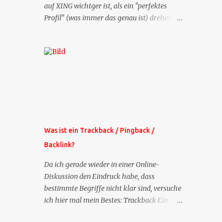
auf XING wichtger ist, als ein "perfektes
Profil" (was immer das genau ist) drehen
sich doch viele Fragen, die ich zu XING
bekomme, um dieses Thema. Deshalb gibt
es jetzt die Profil-Fragen zu XING als eigene
Mailsequenz: Jede Woche um die selbe Zeit,
zu der Sie die Mails das erste mal bestellt
haben, bekommen Sie kostenlos eine
weitere Folge. Die Startsequenz ist 16 Mails
lang, wird also etwa vier Monate vorhalten.
Weitere Mailangebote dieser Art sehen Sie
Was ist ein Trackback / Pingback /
auf meiner XING-Seite oder hier oben rechts
Backlink?
im Blog. Die Profilfragen werde ich
mittelfristig aus der normalen XING-Tipp-
Da ich gerade wieder in einer Online-
Mail entfernen, da ich sie so nur an einer
Diskussion den Eindruck habe, dass
Stelle pflegen muss.
bestimmte Begriffe nicht klar sind, versuche
ich hier mal mein Bestes: Trackback Ein
'Trackback' ist eine Nachricht, die von einem