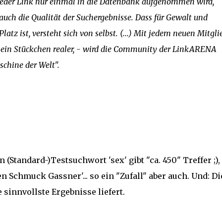
a jeder Link nur einmal in die Datenbank aufgenommen wird,
auch die Qualität der Suchergebnisse. Dass für Gewalt und
z ist, versteht sich von selbst. (...) Mit jedem neuen Mitgli
l ein Stückchen realer, - wird die Community der LinkARENA
schine der Welt".
n (Standard-)Testsuchwort 'sex' gibt "ca. 450" Treffer ;),
n Schmuck Gassner'... so ein "Zufall" aber auch. Und: Die
e sinnvollste Ergebnisse liefert.