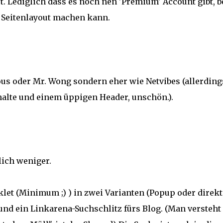
 Lediglich dass es noch nen 'Premium' Account gibt, b
 Seitenlayout machen kann.
ious oder Mr. Wong sondern eher wie Netvibes (allerding
halte und einem üppigen Header, unschön.).
lich weniger.
klet (Minimum ;) ) in zwei Varianten (Popup oder direkt
 und ein Linkarena-Suchschlitz fürs Blog. (Man versteht