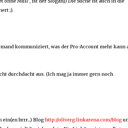
t ohne Müll", ist der Slogan]) Die Suche ist auch in die
rt ;).
 niemand kommuniziert, was der Pro-Account mehr kann 
echt durchdacht aus. (Ich mag ja immer gern noch
ein(en brrr...) Blog
http://oliverg.linkarena.com/blog
u