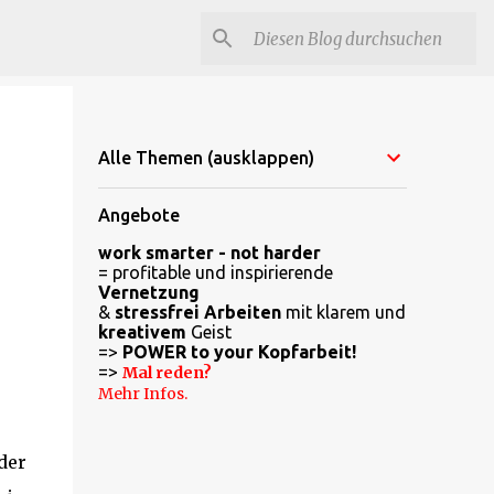
Alle Themen (ausklappen)
Angebote
work smarter - not harder
= profitable und inspirierende
'
Vernetzung
&
stressfrei Arbeiten
mit klarem und
kreativem
Geist
=>
POWER to your Kopfarbeit!
=>
Mal reden?
Mehr Infos.
der