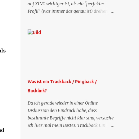
auf XING wichtger ist, als ein "perfektes
Profil" (was immer das genau ist) drehen
sich doch viele Fragen, die ich zu XING
bekomme, um dieses Thema. Deshalb gibt
es jetzt die Profil-Fragen zu XING als eigene
Mailsequenz: Jede Woche um die selbe Zeit,
zu der Sie die Mails das erste mal bestellt
als
haben, bekommen Sie kostenlos eine
weitere Folge. Die Startsequenz ist 16 Mails
lang, wird also etwa vier Monate vorhalten.
Weitere Mailangebote dieser Art sehen Sie
Was ist ein Trackback / Pingback /
auf meiner XING-Seite oder hier oben rechts
Backlink?
im Blog. Die Profilfragen werde ich
mittelfristig aus der normalen XING-Tipp-
Da ich gerade wieder in einer Online-
Mail entfernen, da ich sie so nur an einer
Diskussion den Eindruck habe, dass
Stelle pflegen muss.
bestimmte Begriffe nicht klar sind, versuche
ich hier mal mein Bestes: Trackback Ein
nd
'Trackback' ist eine Nachricht, die von einem