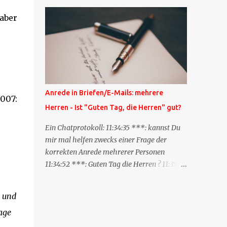
Blog zum anderen geschickt wird und
besagt: "Lieber Blogeintrag, ich habe einen
 aber
Kommentar zu dir geschrieben, aber nicht
bei dir in den Kommentaren sondern in
meinem Blog. Bitte vermerke das doch,
damit deine Leser auch mal vorbeischauen,
was ich zu deinem Inhalt zu sagen hatte."
Diese Nachrichtenfunktion wird
Anrede in Briefen/E-Mails: mehrere
2007:
'angestoßen' in dem 'mein' Blog an die
Herren - Ist "Guten Tag, die Herren" gut?
'TrackbackURL' des Anderen einen 'Ping'
schickt, d.h. ein paar Parameter übergibt
Ein Chatprotokoll: 11:34:35 ***: kannst Du
(URL meines Eintrags, Kurzzitat meines
mir mal helfen zwecks einer Frage der
Beitrags). Praktisch muss man nichts
korrekten Anrede mehrerer Personen
Anderes tun, als die TrackbackURL beim
11:34:52 ***: Guten Tag die Herren ? 11:35:07
Schreiben meines Beitrags in ein bestimmtes
***: Sehr geehrte Herren, 11:35:26 ***: Sehr
Feld in meinem 'Blog-Redaktionssystem'
geehrter Herr X, Herr Y, Herr Z, ? 11:37:38
- und
einzufügen. Trackbacks und TrackbackURLs
OliverG: hm 11:37:49 OliverG: Im Brief?
sind heute recht selten. Das Trackback-
age
11:37:51 ***: ah, guten Morgen 11:37:56 ***:
Verfahren wurde wei...
ja, Email 11:38:19 ***: ist nicht 150% formal